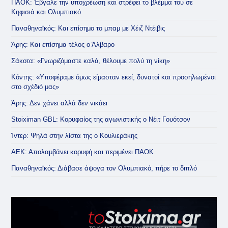
ΠΑΟΚ: Έβγαλε την υποχρέωση και στρέφει το βλέμμα του σε
Κηφισιά και Ολυμπιακό
Παναθηναϊκός: Και επίσημο το μπαμ με Χέιζ Ντέιβις
Άρης: Και επίσημα τέλος ο Άλβαρο
Σάκοτα: «Γνωριζόμαστε καλά, θέλουμε πολύ τη νίκη»
Κόντης: «Υποφέραμε όμως είμασταν εκεί, δυνατοί και προσηλωμένοι
στο σχέδιό μας»
Άρης: Δεν χάνει αλλά δεν νικάει
Stoiximan GBL: Κορυφαίος της αγωνιστικής ο Νέιτ Γουότσον
Ίντερ: Ψηλά στην λίστα της ο Κουλιεράκης
ΑΕΚ: Απολαμβάνει κορυφή και περιμένει ΠΑΟΚ
Παναθηναϊκός: Διάβασε άψογα τον Ολυμπιακό, πήρε το διπλό