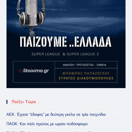
Παίζει Τώρα ..
ΑΕΚ: Έχασε “έδαφος” με δεύτερη γκέλα σε τρία παιχνίδια
ΠΑΟΚ: Και πάλι πρώτος με ωραίο ποδόσφαιρο