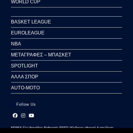
WORLD CUP
BASKET LEAGUE
EUROLEAGUE
NBA
ΜΕΤΑΓΡΑΦΕΣ – ΜΠΑΣΚΕΤ
SPOTLIGHT
ΑΛΛΑ ΣΠΟΡ
AUTO-MOTO
Follow Us
Opens
Opens
Opens
ΚΕΘΕΑ 21+ |Αρμόδιος Ρυθμιστής ΕΕΕΠ | Κίνδυνος εθισμού & απώλειας
in
in
in
περιουσίας | Γραμμή βοήθειας ΚΕΘΕΑ: 2109237777 | Παίξε Υπεύθυνα