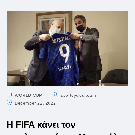
Post
Post
WORLD CUP
sportcycles team
category:
author:
Post
December 22, 2022
published:
Η FIFA κάνει τον