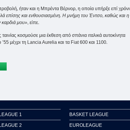
οβολή, ήταν και η Μπρέντα Βέρνορ, η οποία υπήρξε επί χρόν
λλά επίσης και ενθουσιασμένη. Η μνήμη του Έντσο, καθώς και η
ν καρδιά μου»
, είπε.
ς ταινίας κοσμούσε μια έκθεση από σπάνια ιταλικά αυτοκίνητα
’55 μέχρι τη Lancia Aurelia και τα Fiat 600 και 1100.
LEAGUE 1
BASKET LEAGUE
LEAGUE 2
EUROLEAGUE