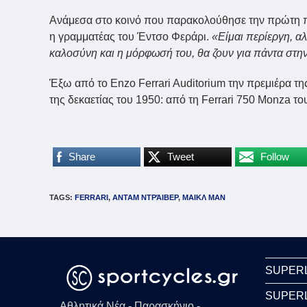
Ανάμεσα στο κοινό που παρακολούθησε την πρώτη πρ
η γραμματέας του Έντσο Φεράρι.
«Είμαι περίεργη, α
καλοσύνη και η μόρφωσή του, θα ζουν για πάντα στη
Έξω από το Enzo Ferrari Auditorium την πρεμιέρα τη
της δεκαετίας του 1950: από τη Ferrari 750 Monza του 
Share
Tweet
Follow
TAGS
:
FERRARI
,
ΑΝΤΑΜ ΝΤΡΆΙΒΕΡ
,
ΜΑΙΚΛ ΜΑΝ
SUPER
SUPER
Αθλητικά Νέα - Παρασκήνιο -