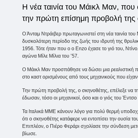
Η νέα ταινία του Μάικλ Μαν, που 
την πρώτη επίσημη προβολή της
Ο Άνταμ Ντράιβερ πρωταγωνιστεί στη νέα ταινία του Μά
δυσκολότερη περίοδο της ζωής του ιδρυτή της θρυλικ
1956. Τότε ήταν που ο ο Enzo έχασε το γιό του, Ντίν
αγώνα Μίλε Μίλια του ’57.
Ο Μάικλ Μαν προσπάθησε να δώσει μια ρεαλιστική πρ
στο καστ ορισμένους από τους μηχανικούς που είχαν
Την πρώτη προβολή της, ο σκηνοθέτης, επέλεξε να τη
έδωσαν, τόσο οι μηχανικοί, όσο και ο γιός του Έντσο
Τα Ιταλικά ΜΜΕ κάνουν λόγο για πολύ θερμή υποδοχή 
ότι ο σκηνοθέτης κατάφερε να εντοπίσει την ουσία τ
Επιπλέον, ο Πιέρο Φεράρι σχολίασε την σύνδεση μετα
βίωσε.