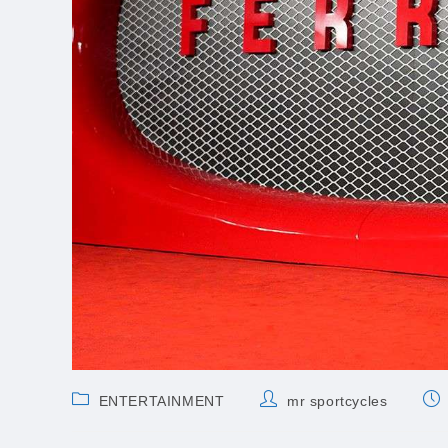
Post
Post
Pos
ENTERTAINMENT
mr sportcycles
category:
author:
pub