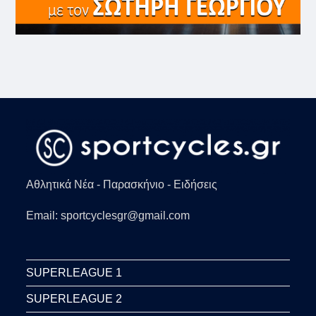
Αθλητικά Νέα - Παρασκήνιο - Ειδήσεις
Email: sportcyclesgr@gmail.com
SUPERLEAGUE 1
SUPERLEAGUE 2