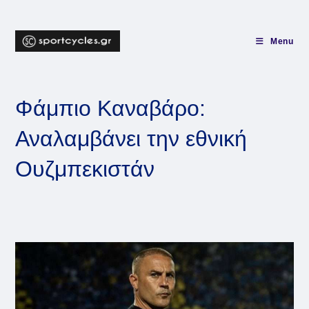
Skip
to
content
Menu
Φάμπιο Καναβάρο:
Αναλαμβάνει την εθνική
Ουζμπεκιστάν