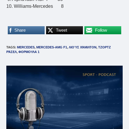
10. Williams-Mercedes 8
Share
Tweet
Follow
TAGS
:
MERCEDES
,
MERCEDES-AMG F1
,
ΛΙΟΎΣ ΧΆΜΙΛΤΟΝ
,
ΤΖΟΡΤΖ
ΡΆΣΕΛ
,
ΦΟΡΜΟΥΛΑ 1