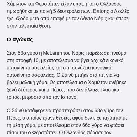
Χάμιλτον και Φερστάπεν είχαν επαφή και ο Ολλανδός
τιμωρήθηκε με ποινή 5 δευτερολέπτων. Επίσης ο Λεκλέρ
έχει έξοδο μετά από επαφή με τον Λάντο Νόρις και έπεσε
στην τελευταία θέση.
Ο αγώνας
Στον 53ο γύρο η McLaren του Νόρις παρέδωσε πνεύμα
στη στροφή 10, με αποτέλεσμα να βγει αρχικά εικονικό
αυτοκίνητο ασφαλείας και στη συνέχεια κανονικό
αυτοκίνητο ασφαλείας. Ο Σάινθ μπήκε στα πιτ για να
βάλει μαλακή γόμα. Ως αποτέλεσμα ο Χάμιλτον ανέβηκε
ξανά δεύτερος και ο Πέρες, που δεν άλλαξε ελαστικά,
τρίτος, μπροστά από τον Ισπανό.
Ο Σάινθ κατάφερε να προσπεράσει στον 63ο γύρο τον
Πέρες, ο οποίος έχανε θέσεις, αφού δεν είχε ταχύτητα με
τη μέση γόμα, με αποτέλεσμα στον 66ο γύρο να φτάσει
πίσω του ο Φερστάπεν. Ο Ολλανδός πέρασε τον