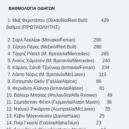
ΒΑΘΜΟΛΟΓΙΑ ΟΔΗΓΩΝ
1. Μαξ Φερστάπεν (Ολλανδία/Red Bull) 429
βαθμοί (ΠΡΩΤΑΘΛΗΤΗΣ)
2. Σαρλ Λεκλέρκ (Μονακό/Ferrari) 290
3. Σέρχιο Πέρες (Μεξικό/Red Bull) 290
4. Τζορτζ Ράσελ (Μ. Βρετανία/Mercedes) 265
5. Λιούις Χάμιλτον (Μ. Βρετανία/Mercedes) 240
6. Κάρλος Σάινθ Τζούνιορ (Ισπανία/Ferrari) 234
7. Λάντο Νόρις (Μ. Βρετανία/McLaren) 113
8. Eστεμπάν Οκόν (Γαλλία/Alpine) 86
9. Φερνάντο Αλόνσο (Ισπανία/Alpine) 81
10. Βάλτερι Μπότας (Φινλανδία/Alfa Romeo) 49
11. Σεμπάστιαν Φέτελ (Γερμανία/Aston Martin) 36
12. Ντάνιελ Ρικιάρντο (Αυστραλία/McLaren) 35
13. Kέβιν Μάγκνουσεν (Δανία/Haas) 25
14. Πιέρ Γκασλί (Γαλλία/AlphaTauri) 23