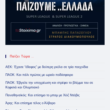
Παίζει Τώρα ..
ΑΕΚ: Έχασε “έδαφος” με δεύτερη γκέλα σε τρία παιχνίδια
ΠΑΟΚ: Και πάλι πρώτος με ωραίο ποδόσφαιρο
ΠΑΟΚ: Έβγαλε την υποχρέωση και στρέφει το βλέμμα του σε
Κηφισιά και Ολυμπιακό
Παναθηναϊκός: Και επίσημο το μπαμ με Χέιζ Ντέιβις
Άρης: Και επίσημα τέλος ο Άλβαρο