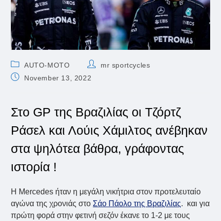
Post
Post
AUTO-MOTO
mr sportcycles
category:
author:
Post
November 13, 2022
published:
Στο GP της Βραζιλίας οι Τζόρτζ
Ράσελ και Λούις Χάμιλτος ανέβηκαν
στα ψηλότεα βάθρα, γράφοντας
ιστορία !
Η Mercedes ήταν η μεγάλη νικήτρια στον προτελευταίο
αγώνα της χρονιάς στο
Σάο Πάολο της Βραζιλίας
. και για
πρώτη φορά στην φετινή σεζόν έκανε το 1-2 με τους