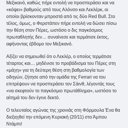
Μεξικανό, καθώς πήρε εντολή να προσπεράσει και να
«κόψει» βαθμούς από τους Αλόνσο και Λεκλέρκ, οι
οποίοι βρίσκονταν μπροστά από τις δύο Red Bull. Στο
τέλος, όμως, ο Φερστάπεν πήρε εντολή να δώσει πίσω
την θέση στον Πέρες, ωστόσο ο δις παγκόσμιος
πρωταθλητής δεν… συναίνεσε και τερμάτισε έκτος,
αφήνοντας έβδομο τον Μεξικανό.
Αξίζει να σημειωθεί ότι ο Λεκλέρ, ο οποίος τερμάτισε
τέταρτος και… μηδένισε το προβάδισμα του Πέρες στη
«μάχη» για τη δεύτερη θέση στη βαθμολογία των
οδηγών, ζήτησε από την ομάδα της Ferrari να του
επιτρέψουν να προσπεράσει τον Σάινθ, λέγοντάς τους
«να σκεφτούν το παγκόσμιο πρωτάθλημα», ωστόσο το
αίτημά του δεν έγινε δεκτό.
Ο τελευταίος αγώνας της χρονιάς στη Φόρμουλα Ένα θα
διεξαχθεί την επόμενη Κυριακή (20/11) στο Άμπου
Ντάμπι!