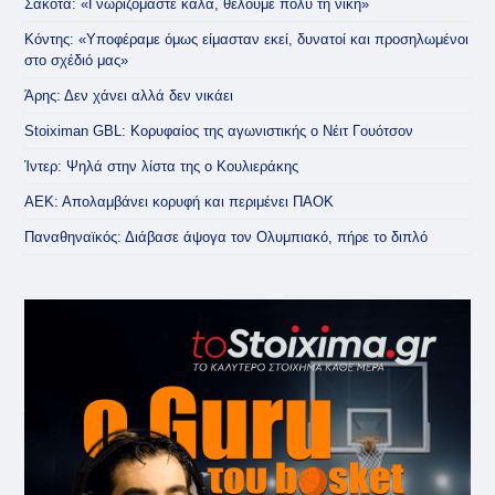
Σάκοτα: «Γνωριζόμαστε καλά, θέλουμε πολύ τη νίκη»
Κόντης: «Υποφέραμε όμως είμασταν εκεί, δυνατοί και προσηλωμένοι
στο σχέδιό μας»
Άρης: Δεν χάνει αλλά δεν νικάει
Stoiximan GBL: Κορυφαίος της αγωνιστικής ο Νέιτ Γουότσον
Ίντερ: Ψηλά στην λίστα της ο Κουλιεράκης
ΑΕΚ: Απολαμβάνει κορυφή και περιμένει ΠΑΟΚ
Παναθηναϊκός: Διάβασε άψογα τον Ολυμπιακό, πήρε το διπλό