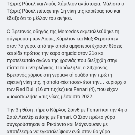
Τζορτζ Ράσελ και Λιούς Χάμιλτον αντίστοιχα. Μάλιστα ο
Τζορτζ Ράσελ πέτυχε την 1η νίκη της καριέρας του και
έδειξε ότι το μέλλον του ανήκει.
Ο Βρετανός οδηγός της Mercedes εκμεταλλεύθηκε τη
σύγκρουση των Λιούις Χάμιλτον και Μαξ Φερστάπεν
στον 7ο γύρο, από την οποία αμφότεροι έχασαν θέσεις,
και είδε πρώτος την καρό σημαία στον 21ο και
προτελευταίο αγώνα της χρονιάς που διεξήχθη στην
πίστα του Ιντερλάγκος. Παράλληλα, ο 24χρονος
Βρετανός χάρισε στη γερμανική ομάδα την πρώτη
εφετινή νίκη της, η οποία «έσπασε» έτσι την… κυριαρχία
των Red Bull (16 επιτυχίες) και Ferrari (4), που είχαν
«μονοπωλήσει» τις νίκες μέσα στο 2022.
Την 3η θέση πήρε ο Κάρλος Σάινθ με Ferrari και την 4η ο
Σαρλ Λεκλέρ επίσης με Ferrari. O Στον πρώτο γύρο
συγκρούστηκαν οι Ρικάρντο και Μάγκνουσεν με
αποτέλεσμα να εγκαταλείψουν ενώ στον 6ο γύρο