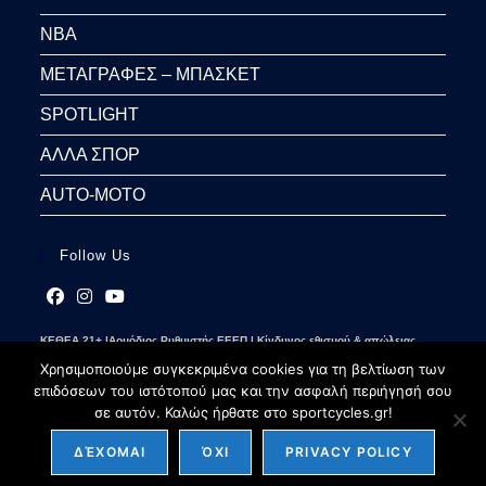
NBA
ΜΕΤΑΓΡΑΦΕΣ – ΜΠΑΣΚΕΤ
SPOTLIGHT
ΑΛΛΑ ΣΠΟΡ
AUTO-MOTO
Follow Us
Opens
Opens
Opens
ΚΕΘΕΑ 21+ |Αρμόδιος Ρυθμιστής ΕΕΕΠ | Κίνδυνος εθισμού & απώλειας
in
in
in
περιουσίας | Γραμμή βοήθειας ΚΕΘΕΑ: 2109237777 | Παίξε Υπεύθυνα
a
a
a
Χρησιμοποιούμε συγκεκριμένα cookies για τη βελτίωση των
new
new
new
επιδόσεων του ιστότοπού μας και την ασφαλή περιήγησή σου
tab
tab
tab
σε αυτόν. Καλώς ήρθατε στο sportcycles.gr!
ΔΈΧΟΜΑΙ
ΌΧΙ
PRIVACY POLICY
Copyright 2026 - sportcycles.gr