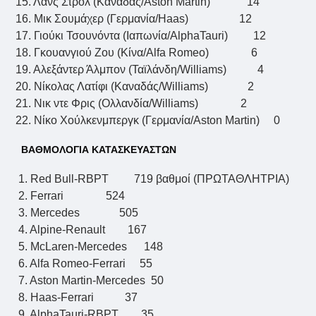
15. Λανς Στρολ (Καναδάς/Aston Martin) 14
16. Μικ Σουμάχερ (Γερμανία/Haas) 12
17. Γιούκι Τσουνόντα (Ιαπωνία/AlphaTauri) 12
18. Γκουανγιού Ζου (Κίνα/Alfa Romeo) 6
19. Αλεξάντερ Άλμπον (Ταϊλάνδη/Williams) 4
20. Νίκολας Λατίφι (Καναδάς/Williams) 2
21. Νικ ντε Φρις (Ολλανδία/Williams) 2
22. Νίκο Χούλκενμπεργκ (Γερμανία/Aston Martin) 0
ΒΑΘΜΟΛΟΓΙΑ ΚΑΤΑΣΚΕΥΑΣΤΩΝ
1. Red Bull-RBPT 719 βαθμοί (ΠΡΩΤΑΘΛΗΤΡΙΑ)
2. Ferrari 524
3. Mercedes 505
4. Alpine-Renault 167
5. McLaren-Mercedes 148
6. Alfa Romeo-Ferrari 55
7. Aston Martin-Mercedes 50
8. Haas-Ferrari 37
9. AlphaTauri-RBPT 35