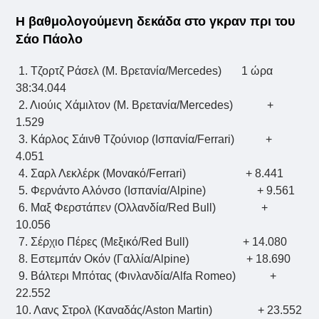
Η βαθμολογούμενη δεκάδα στο γκραν πρι του
Σάο Πάολο
1. Τζορτζ Ράσελ (Μ. Βρετανία/Mercedes) 1 ώρα
38:34.044
2. Λιούις Χάμιλτον (Μ. Βρετανία/Mercedes) +
1.529
3. Κάρλος Σάινθ Τζούνιορ (Ισπανία/Ferrari) +
4.051
4. Σαρλ Λεκλέρκ (Μονακό/Ferrari) + 8.441
5. Φερνάντο Αλόνσο (Ισπανία/Alpine) + 9.561
6. Μαξ Φερστάπεν (Ολλανδία/Red Bull) +
10.056
7. Σέρχιο Πέρες (Μεξικό/Red Bull) + 14.080
8. Eστεμπάν Οκόν (Γαλλία/Alpine) + 18.690
9. Βάλτερι Μπότας (Φινλανδία/Alfa Romeo) +
22.552
10. Λανς Στρολ (Καναδάς/Aston Martin) + 23.552