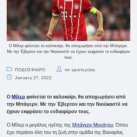
Ο Μίλερ φαίνεται το καλοκαίρι, θα αποχωρήσει από την Μπάγερν.
Με την Έβερτον και την Νιούκαστλ να έχουν εκφράσει το ενδιαφέρον
τους.
Post
Post
ΠΟΔΟΣΦΑΙΡΟ
mr sportcycles
category:
author:
Post
January 27, 2022
published:
Ο
Μίλερ
φαίνεται το καλοκαίρι, θα αποχωρήσει από
την Μπάγερν. Με την Έβερτον και την Νιούκαστλ να
έχουν εκφράσει το ενδιαφέρον τους.
Ο Μίλερ ο μεγάλος ηγέτης της
Μπάγερν Μονάχου
. Όπου
έχει περάσει όλη του τη ζωή στην ομάδα της Βαυαρίας