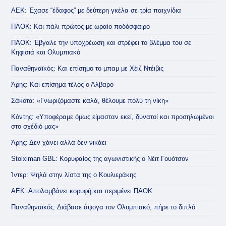
ΑΕΚ: Έχασε “έδαφος” με δεύτερη γκέλα σε τρία παιχνίδια
ΠΑΟΚ: Και πάλι πρώτος με ωραίο ποδόσφαιρο
ΠΑΟΚ: Έβγαλε την υποχρέωση και στρέφει το βλέμμα του σε
Κηφισιά και Ολυμπιακό
Παναθηναϊκός: Και επίσημο το μπαμ με Χέιζ Ντέιβις
Άρης: Και επίσημα τέλος ο Άλβαρο
Σάκοτα: «Γνωριζόμαστε καλά, θέλουμε πολύ τη νίκη»
Κόντης: «Υποφέραμε όμως είμασταν εκεί, δυνατοί και προσηλωμένοι
στο σχέδιό μας»
Άρης: Δεν χάνει αλλά δεν νικάει
Stoiximan GBL: Κορυφαίος της αγωνιστικής ο Νέιτ Γουότσον
Ίντερ: Ψηλά στην λίστα της ο Κουλιεράκης
ΑΕΚ: Απολαμβάνει κορυφή και περιμένει ΠΑΟΚ
Παναθηναϊκός: Διάβασε άψογα τον Ολυμπιακό, πήρε το διπλό