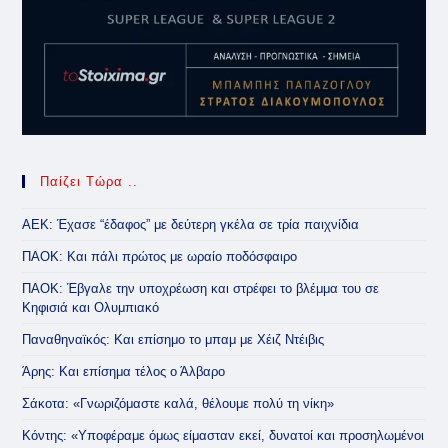
Παίζει Τώρα ..
ΑΕΚ: Έχασε “έδαφος” με δεύτερη γκέλα σε τρία παιχνίδια
ΠΑΟΚ: Και πάλι πρώτος με ωραίο ποδόσφαιρο
ΠΑΟΚ: Έβγαλε την υποχρέωση και στρέφει το βλέμμα του σε
Κηφισιά και Ολυμπιακό
Παναθηναϊκός: Και επίσημο το μπαμ με Χέιζ Ντέιβις
Άρης: Και επίσημα τέλος ο Άλβαρο
Σάκοτα: «Γνωριζόμαστε καλά, θέλουμε πολύ τη νίκη»
Κόντης: «Υποφέραμε όμως είμασταν εκεί, δυνατοί και προσηλωμένοι