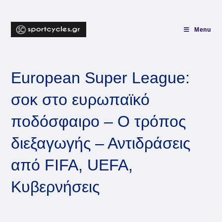
Skip
to
content
Menu
European Super League:
σοκ στο ευρωπαϊκό
ποδόσφαιρο – Ο τρόπος
διεξαγωγής – Αντιδράσεις
από FIFA, UEFA,
Κυβερνήσεις