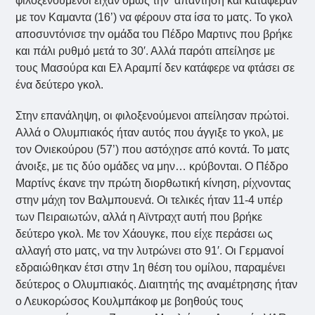
φιλοξενούμενοι είχαν όμως την απάντηση και κατάφεραν
με τον Καμαντα (16’) να φέρουν στα ίσα το ματς. Το γκολ
αποσυντόνισε την ομάδα του Πέδρο Μαρτινς που βρήκε
και πάλι ρυθμό μετά το 30′. Αλλά παρότι απείλησε με
τους Μασούρα και Ελ Αραμπί δεν κατάφερε να φτάσει σε
ένα δεύτερο γκολ.
Στην επανάληψη, οι φιλοξενούμενοι απείλησαν πρώτοi.
Aλλά ο Ολυμπιακός ήταν αυτός που άγγιξε το γκολ, με
τον Ονιεκούρου (57’) που αστόχησε από κοντά. Το ματς
άνοιξε, με τις δύο ομάδες να μην… κρύβονται. Ο Πέδρο
Μαρτίνς έκανε την πρώτη διορθωτική κίνηση, ρίχνοντας
στην μάχη τον Βαλμπουενά. Οι τελικές ήταν 11-4 υπέρ
των Πειραιωτών, αλλά η Αϊντραχτ αυτή που βρήκε
δεύτερο γκολ. Mε τον Χάουγκε, που είχε περάσει ως
αλλαγή στο ματς, να την λυτρώνει στο 91′. Οι Γερμανοί
εδραιώθηκαν έτσι στην 1η θέση του ομίλου, παραμένει
δεύτερος ο Ολυμπιακός. Διαιτητής της αναμέτρησης ήταν
ο Λευκορώσος Κουλμπάκοφ με βοηθούς τους