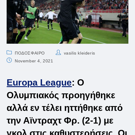
Post
Post
ΠΟΔΟΣΦΑΙΡΟ
vasilis kleideris
category:
author:
Post
November 4, 2021
published:
Europa League
: Ο
Ολυμπιακός προηγήθηκε
αλλά εν τέλει ηττήθηκε από
την Αϊντραχτ Φρ. (2-1) με
γκολ στις καθυστερήσεις. Οι