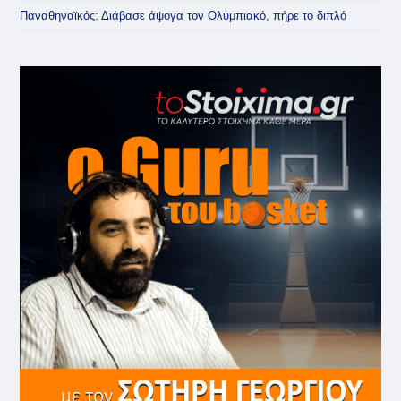
Παναθηναϊκός: Διάβασε άψογα τον Ολυμπιακό, πήρε το διπλό