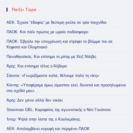
Παίζει Τώρα ..
ΑΕΚ: Έχασε “έδαφος” με δεύτερη γκέλα σε τρία παιχνίδια
ΠΑΟΚ: Και πάλι πρώτος με ωραίο ποδόσφαιρο
ΠΑΟΚ: Έβγαλε την υποχρέωση και στρέφει το βλέμμα του σε
Κηφισιά και Ολυμπιακό
Παναθηναϊκός: Και επίσημο το μπαμ με Χέιζ Ντέιβις
Άρης: Και επίσημα τέλος ο Άλβαρο
Σάκοτα: «Γνωριζόμαστε καλά, θέλουμε πολύ τη νίκη»
Κόντης: «Υποφέραμε όμως είμασταν εκεί, δυνατοί και προσηλωμένοι
στο σχέδιό μας»
Άρης: Δεν χάνει αλλά δεν νικάει
Stoiximan GBL: Κορυφαίος της αγωνιστικής ο Νέιτ Γουότσον
Ίντερ: Ψηλά στην λίστα της ο Κουλιεράκης
ΑΕΚ: Απολαμβάνει κορυφή και περιμένει ΠΑΟΚ