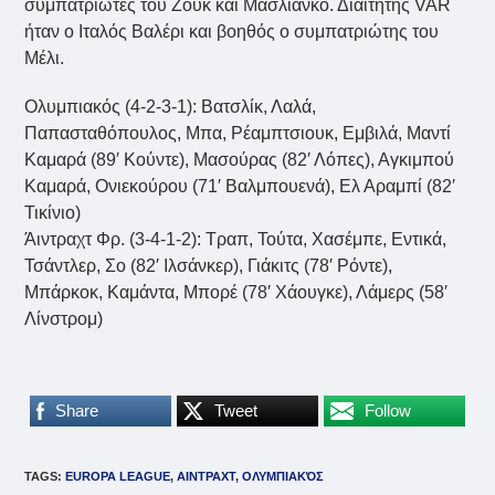
συμπατριώτες του Ζουκ και Μασλιάνκο. Διαιτητής VAR
ήταν ο Ιταλός Βαλέρι και βοηθός ο συμπατριώτης του
Μέλι.
Ολυμπιακός (4-2-3-1): Βατσλίκ, Λαλά,
Παπασταθόπουλος, Μπα, Ρέαμπτσιουκ, Εμβιλά, Μαντί
Καμαρά (89′ Koύντε), Μασούρας (82′ Λόπες), Αγκιμπού
Καμαρά, Ονιεκούρου (71′ Βαλμπουενά), Ελ Αραμπί (82′
Τικίνιο)
Άιντραχτ Φρ. (3-4-1-2): Τραπ, Τούτα, Χασέμπε, Εντικά,
Τσάντλερ, Σο (82′ Ιλσάνκερ), Γιάκιτς (78′ Ρόντε),
Μπάρκοκ, Καμάντα, Μπορέ (78′ Χάουγκε), Λάμερς (58′
Λίνστρομ)
Share
Tweet
Follow
TAGS
:
EUROPA LEAGUE
,
ΑΙΝΤΡΑΧΤ
,
ΟΛΥΜΠΙΑΚΌΣ