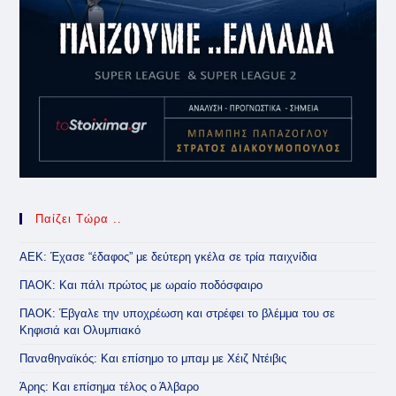
Παίζει Τώρα ..
ΑΕΚ: Έχασε “έδαφος” με δεύτερη γκέλα σε τρία παιχνίδια
ΠΑΟΚ: Και πάλι πρώτος με ωραίο ποδόσφαιρο
ΠΑΟΚ: Έβγαλε την υποχρέωση και στρέφει το βλέμμα του σε
Κηφισιά και Ολυμπιακό
Παναθηναϊκός: Και επίσημο το μπαμ με Χέιζ Ντέιβις
Άρης: Και επίσημα τέλος ο Άλβαρο