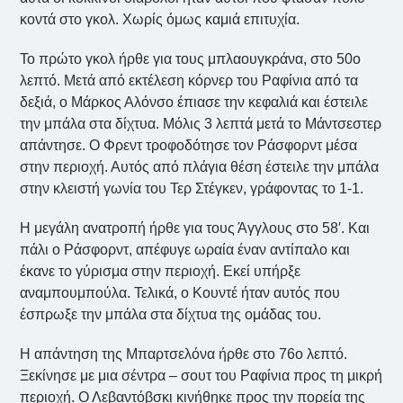
κοντά στο γκολ. Χωρίς όμως καμιά επιτυχία.
Το πρώτο γκολ ήρθε για τους μπλαουγκράνα, στο 50ο
λεπτό. Μετά από εκτέλεση κόρνερ του Ραφίνια από τα
δεξιά, ο Μάρκος Αλόνσο έπιασε την κεφαλιά και έστειλε
την μπάλα στα δίχτυα. Μόλις 3 λεπτά μετά το Μάντσεστερ
απάντησε. Ο Φρεντ τροφοδότησε τον Ράσφορντ μέσα
στην περιοχή. Αυτός από πλάγια θέση έστειλε την μπάλα
στην κλειστή γωνία του Τερ Στέγκεν, γράφοντας το 1-1.
Η μεγάλη ανατροπή ήρθε για τους Άγγλους στο 58′. Και
πάλι ο Ράσφορντ, απέφυγε ωραία έναν αντίπαλο και
έκανε το γύρισμα στην περιοχή. Εκεί υπήρξε
αναμπουμπούλα. Τελικά, ο Κουντέ ήταν αυτός που
έσπρωξε την μπάλα στα δίχτυα της ομάδας του.
Η απάντηση της Μπαρτσελόνα ήρθε στο 76ο λεπτό.
Ξεκίνησε με μια σέντρα – σουτ του Ραφίνια προς τη μικρή
περιοχή. Ο Λεβαντόβσκι κινήθηκε προς την πορεία της