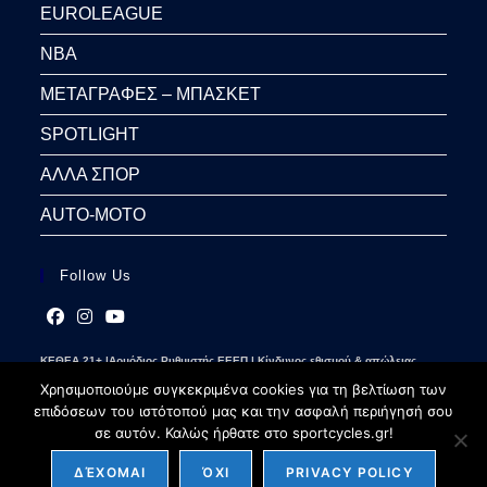
EUROLEAGUE
NBA
ΜΕΤΑΓΡΑΦΕΣ – ΜΠΑΣΚΕΤ
SPOTLIGHT
ΑΛΛΑ ΣΠΟΡ
AUTO-MOTO
Follow Us
Opens
Opens
Opens
ΚΕΘΕΑ 21+ |Αρμόδιος Ρυθμιστής ΕΕΕΠ | Κίνδυνος εθισμού & απώλειας
in
in
in
περιουσίας | Γραμμή βοήθειας ΚΕΘΕΑ: 2109237777 | Παίξε Υπεύθυνα
a
a
a
Χρησιμοποιούμε συγκεκριμένα cookies για τη βελτίωση των
new
new
new
επιδόσεων του ιστότοπού μας και την ασφαλή περιήγησή σου
tab
tab
tab
σε αυτόν. Καλώς ήρθατε στο sportcycles.gr!
ΔΈΧΟΜΑΙ
ΌΧΙ
PRIVACY POLICY