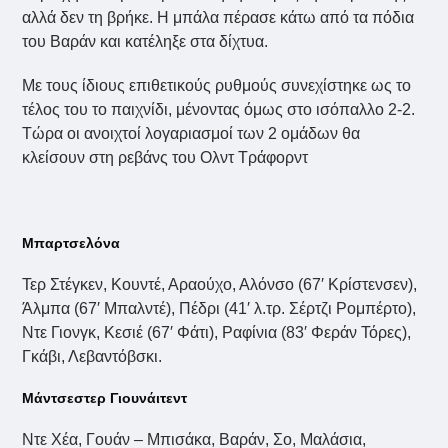
αλλά δεν τη βρήκε. Η μπάλα πέρασε κάτω από τα πόδια
του Βαράν και κατέληξε στα δίχτυα.
Με τους ίδιους επιθετικούς ρυθμούς συνεχίστηκε ως το
τέλος του το παιχνίδι, μένοντας όμως στο ισόπαλλο 2-2.
Τώρα οι ανοιχτοί λογαριασμοί των 2 ομάδων θα
κλείσουν στη ρεβάνς του Ολντ Τράφορντ
Μπαρτσελόνα
Τερ Στέγκεν, Κουντέ, Αραούχο, Αλόνσο (67′ Κρίστενσεν),
Άλμπα (67′ Μπαλντέ), Πέδρι (41′ λ.τρ. Σέρτζι Ρομπέρτο),
Ντε Γιονγκ, Κεσιέ (67′ Φάτι), Ραφίνια (83′ Φεράν Τόρες),
Γκάβι, Λεβαντόβσκι.
Μάντσεστερ Γιουνάιτεντ
Ντε Χέα, Γουάν – Μπισάκα, Βαράν, Σο, Μαλάσια,