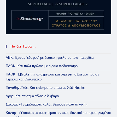
Παίζει Τώρα ..
ΑΕΚ: Έχασε “έδαφος” με δεύτερη γκέλα σε τρία παιχνίδια
ΠΑΟΚ: Και πάλι πρώτος με ωραίο ποδόσφαιρο
ΠΑΟΚ: Έβγαλε την υποχρέωση και στρέφει το βλέμμα του σε
Κηφισιά και Ολυμπιακό
Παναθηναϊκός: Και επίσημο το μπαμ με Χέιζ Ντέιβις
Άρης: Και επίσημα τέλος ο Άλβαρο
Σάκοτα: «Γνωριζόμαστε καλά, θέλουμε πολύ τη νίκη»
Κόντης: «Υποφέραμε όμως είμασταν εκεί, δυνατοί και προσηλωμένοι