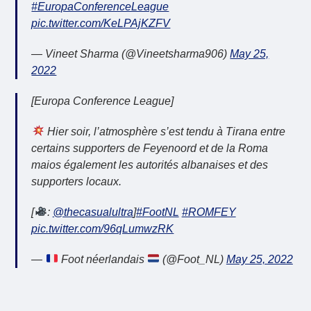
#EuropaConferenceLeague
pic.twitter.com/KeLPAjKZFV
— Vineet Sharma (@Vineetsharma906)
May 25,
2022
[Europa Conference League]
Hier soir, l’atmosphère s’est tendu à Tirana entre
certains supporters de Feyenoord et de la Roma
maios également les autorités albanaises et des
supporters locaux.
[
:
@thecasualultra
]
#FootNL
#ROMFEY
pic.twitter.com/96qLumwzRK
—
Foot néerlandais
(@Foot_NL)
May 25, 2022