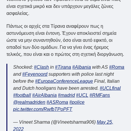
είναι σχετικά μικρό και δεν υπάρχουν μεγάλες ζώνες
ασφαλείας.
Πάντως οι αρχές στα Τίρανα αναφέρουν πως η
αστυνόμευση είναι έντονη. Έχουν αποκλειστεί σημεία
ώστε να μην συναντηθούν, όσο είναι αυτό εφικτό, οι
οπαδοί των δύο ομάδων. Για να γίνει ένας ήρεμος
τελικός, που είναι και ο πρώτος στη σχετική διοργάνωση.
Shocked:
#Clash
in
#Tirana
#Albania
with AS
#Roma
and
#Feyenoord
supporters with police last night
before the
#EuropaConferenceLeague
Final, Italian
and Dutch hooligans have been arrested.
#UCLfinal
#football
#AirAlbania
#madrid
#UCL
#RMFans
@realmadriden
#ASRoma
#police
pic.twitter.com/RwfbTPoPFT
— Vineet Sharma (@Vineetsharma906)
May 25,
2022