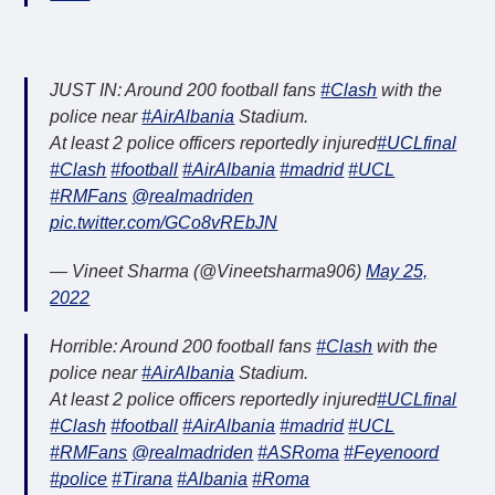
JUST IN: Around 200 football fans
#Clash
with the
police near
#AirAlbania
Stadium.
At least 2 police officers reportedly injured
#UCLfinal
#Clash
#football
#AirAlbania
#madrid
#UCL
#RMFans
@realmadriden
pic.twitter.com/GCo8vREbJN
— Vineet Sharma (@Vineetsharma906)
May 25,
2022
Horrible: Around 200 football fans
#Clash
with the
police near
#AirAlbania
Stadium.
At least 2 police officers reportedly injured
#UCLfinal
#Clash
#football
#AirAlbania
#madrid
#UCL
#RMFans
@realmadriden
#ASRoma
#Feyenoord
#police
#Tirana
#Albania
#Roma