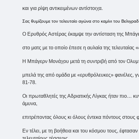
και για ρίψη αντικειμένων αντίστοιχα.
Σας θυμίζουμε τον τελευταίο αγώνα στο καμίνι του Βελιγραδ
Ο Ερυθρός Αστέρας έκαμψε την αντίσταση της Μπάγε
στο ματς με το οποίο έπεσε η αυλαία της τελευταίας
Η Μπάγερν Μονάχου μετά τη συντριβή από τον Ολυμπ
μπελά της από ομάδα με «ερυθρόλευκες» φανέλες, γν
81-78.
Οι πρωταθλητές της Αδριατικής Λίγκας ήταν πιο… κυν
άμυνα,
επιτρέποντας όλους κι όλους έντεκα πόντους στους 
Εν τέλει, με τη βοήθεια και του κόσμου τους, έφτασαν
τελευταίους τέσσερις.