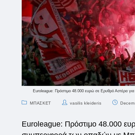
Euroleague: Πρόστιμο 48.000 ευρώ σε Ερυθρό Αστέρα γ
Post
Post
Post
ΜΠΑΣΚΕΤ
vasilis kleideris
Decemb
category:
author:
published:
Euroleague: Πρόστιμο 48.000 ευ
συμπεριφορά των οπαδών με Μπ