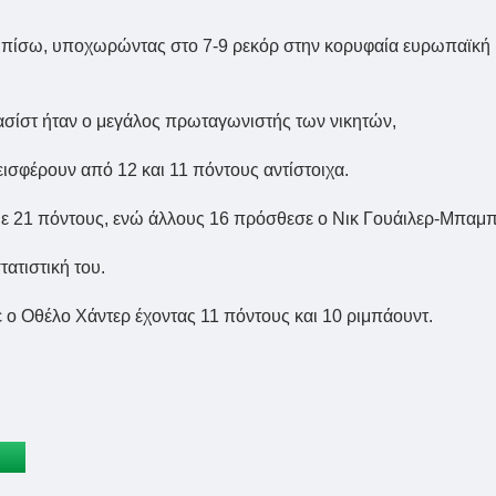
α πίσω, υποχωρώντας στο 7-9 ρεκόρ στην κορυφαία ευρωπαϊκή
 ασίστ ήταν ο μεγάλος πρωταγωνιστής των νικητών,
εισφέρουν από 12 και 11 πόντους αντίστοιχα.
 με 21 πόντους, ενώ άλλους 16 πρόσθεσε ο Νικ Γουάιλερ-Μπαμπ
ατιστική του.
ε ο Οθέλο Χάντερ έχοντας 11 πόντους και 10 ριμπάουντ.