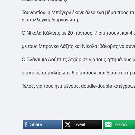
Τουναντίον, η Μπάγερν έκανε άλλο ένα βήμα προς τ
διασυλλογική διοργάνωση.
Ο Νίκολα Κάλινιτς με 20 πόντους, 7 ριμπάουντ και 4
με τους Μπράνκο Λάζιτς και Νίκολα Ιβάνοβιτς να συν
Ο Βλάντιμιρ Λούτσιτς ξεχώρισε για τους ηττημένους
ο οποίος συμπλήρωσε 6 ριμπάουντ και 5 ασίστ στη στ
Τέλος, για τους ηττημένους, doudle-double κατέγραψ
Share
Tweet
Follow