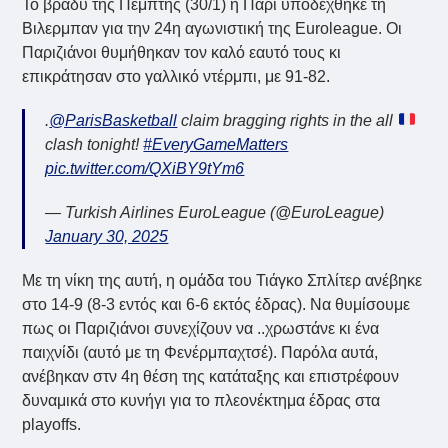
Το βράδυ της Πέμπτης (30/1) η Παρί υποδέχθηκε τη
Βιλερμπαν για την 24η αγωνιστική της Euroleague. Οι
Παριζιάνοι θυμήθηκαν τον καλό εαυτό τους κι
επικράτησαν στο γαλλικό ντέρμπι, με 91-82.
.
@ParisBasketball
claim bragging rights in the all
clash tonight!
#EveryGameMatters
pic.twitter.com/QXiBY9tYm6
— Turkish Airlines EuroLeague (@EuroLeague)
January 30, 2025
Με τη νίκη της αυτή, η ομάδα του Τιάγκο Σπλίτερ ανέβηκε
στο 14-9 (8-3 εντός και 6-6 εκτός έδρας). Να θυμίσουμε
πως οι Παριζιάνοι συνεχίζουν να ..χρωστάνε κι ένα
παιχνίδι (αυτό με τη Φενέρμπαχτσέ). Παρόλα αυτά,
ανέβηκαν στν 4η θέση της κατάταξης και επιστρέφουν
δυναμικά στο κυνήγι για το πλεονέκτημα έδρας στα
playoffs.