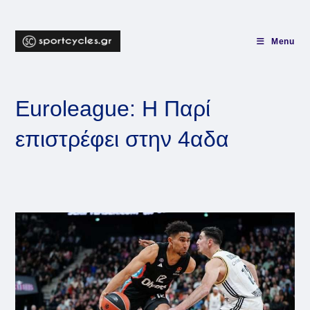
Skip
to
content
Menu
Euroleague: Η Παρί
επιστρέφει στην 4αδα