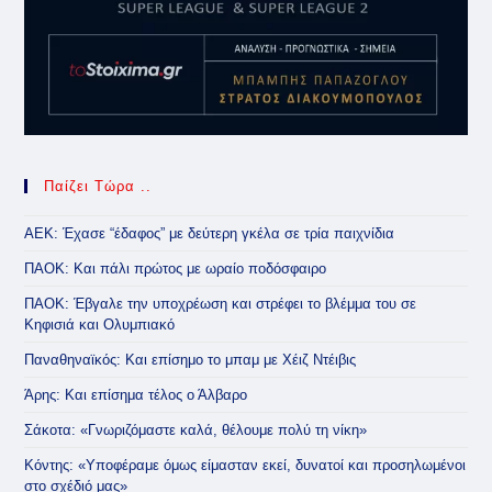
Παίζει Τώρα ..
ΑΕΚ: Έχασε “έδαφος” με δεύτερη γκέλα σε τρία παιχνίδια
ΠΑΟΚ: Και πάλι πρώτος με ωραίο ποδόσφαιρο
ΠΑΟΚ: Έβγαλε την υποχρέωση και στρέφει το βλέμμα του σε
Κηφισιά και Ολυμπιακό
Παναθηναϊκός: Και επίσημο το μπαμ με Χέιζ Ντέιβις
Άρης: Και επίσημα τέλος ο Άλβαρο
Σάκοτα: «Γνωριζόμαστε καλά, θέλουμε πολύ τη νίκη»
Κόντης: «Υποφέραμε όμως είμασταν εκεί, δυνατοί και προσηλωμένοι
στο σχέδιό μας»