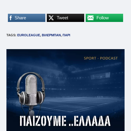
Share
Tweet
Follow
TAGS
:
EUROLEAGUE
,
ΒΙΛΕΡΜΠΑΝ
,
ΠΑΡΙ