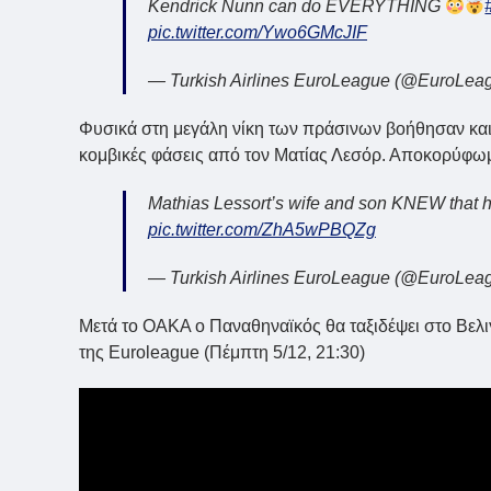
Kendrick Nunn can do EVERYTHING
pic.twitter.com/Ywo6GMcJIF
— Turkish Airlines EuroLeague (@EuroLea
Φυσικά στη μεγάλη νίκη των πράσινων βοήθησαν και 
κομβικές φάσεις από τον Ματίας Λεσόρ. Αποκορύφωμα
Mathias Lessort’s wife and son KNEW that h
pic.twitter.com/ZhA5wPBQZg
— Turkish Airlines EuroLeague (@EuroLea
Μετά το ΟΑΚΑ ο Παναθηναϊκός θα ταξιδέψει στο Βελιγ
της Euroleague (Πέμπτη 5/12, 21:30)