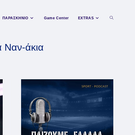
Toggle
ΠΑΡΑΣΚΗΝΙΟ
Game Center
EXTRAS
website
α Ναν-άκια
search