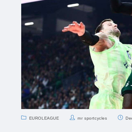
Post
Post
Post
EUROLEAGUE
mr sportcycles
De
category:
author:
publis