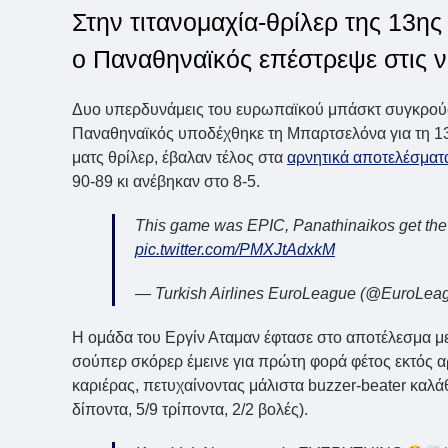
Στην τιτανομαχία-θρίλερ της 13η
ο Παναθηναϊκός επέστρεψε στις 
Δυο υπερδυνάμεις του ευρωπαϊκού μπάσκτ συγκρούστ
Παναθηναϊκός υποδέχθηκε τη Μπαρτσελόνα για τη 13η
ματς θρίλερ, έβαλαν τέλος στα
αρνητικά αποτελέσμα
90-89 κι ανέβηκαν στο 8-5.
This game was EPIC, Panathinaikos get th
pic.twitter.com/PMXJtAdxkM
— Turkish Airlines EuroLeague (@EuroLea
Η ομάδα του Εργίν Αταμαν έφτασε στο αποτέλεσμα μ
σούπερ σκόρερ έμεινε για πρώτη φορά φέτος εκτός α
καριέρας, πετυχαίνοντας μάλιστα buzzer-beater καλάθια
δίποντα, 5/9 τρίποντα, 2/2 βολές).