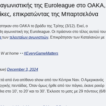
ς αγωνιστικής της Euroleague στο ΟΑΚΑ,
νίκες, επικρατώντας της Μπαρτσελόνα
ηκαν στο ΟΑΚΑ το βράδυ της Τρίτης (3/12). Εκεί, ο
 αγωνιστική της Euroleague. Οι πράσινοι στο τέλος αυτού του
τα
των
τελευταίων αγωνιστιών
. Επικράτησαν των Καταλανών με
e W at home
#EveryGameMatters
gue)
December 3, 2024
ετά από ένα απίθανο show από τον Κέντρικ Ναν. Ο Αμερικανός
ρχικής πεντάδας. Όταν όμως ήρθε από τον πάγκο, έκανε ρεκόρ
 στο 10′, το 20′ και το 30′. Έκλεισε το ματς με 29 πόντους (6/8