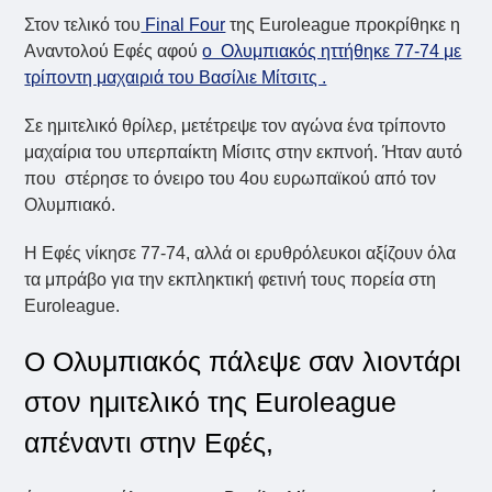
Στον τελικό του
Final Four
της Euroleague προκρίθηκε η
Αναντολού Εφές αφού
ο Ολυμπιακός ηττήθηκε 77-74 με
τρίποντη μαχαιριά του Βασίλιε Μίτσιτς .
Σε ημιτελικό θρίλερ, μετέτρεψε τον αγώνα ένα τρίποντο
μαχαίρια του υπερπαίκτη Μίσιτς στην εκπνοή. Ήταν αυτό
που στέρησε το όνειρο του 4ου ευρωπαϊκού από τον
Ολυμπιακό.
Η Εφές νίκησε 77-74, αλλά οι ερυθρόλευκοι αξίζουν όλα
τα μπράβο για την εκπληκτική φετινή τους πορεία στη
Euroleague.
Ο Ολυμπιακός πάλεψε σαν λιοντάρι
στον ημιτελικό της Euroleague
απέναντι στην Εφές,