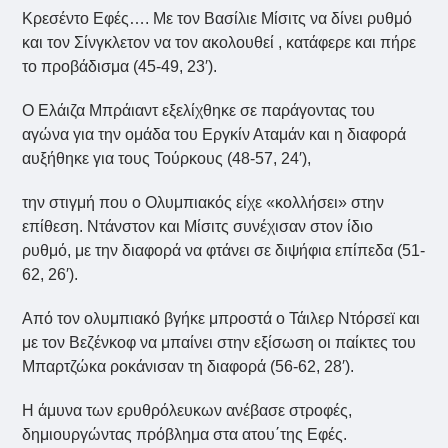
Κρεσέντο Εφές…. Με τον Βασίλιε Μίσιτς να δίνει ρυθμό
και τον Σίνγκλετον να τον ακολουθεί , κατάφερε και πήρε
το προβάδισμα (45-49, 23′).
Ο Ελάιζα Μπράιαντ εξελίχθηκε σε παράγοντας του
αγώνα για την ομάδα του Εργκίν Αταμάν και η διαφορά
αυξήθηκε για τους Τούρκους (48-57, 24′),
την στιγμή που ο Ολυμπιακός είχε «κολλήσει» στην
επίθεση. Ντάνστον και Μίσιτς συνέχισαν στον ίδιο
ρυθμό, με την διαφορά να φτάνει σε διψήφια επίπεδα (51-
62, 26′).
Από τον ολυμπιακό βγήκε μπροστά ο Τάιλερ Ντόρσεϊ και
με τον Βεζένκοφ να μπαίνει στην εξίσωση οι παίκτες του
Μπαρτζώκα ροκάνισαν τη διαφορά (56-62, 28′).
Η άμυνα των ερυθρόλευκων ανέβασε στροφές,
δημιουργώντας πρόβλημα στα ατου΄της Εφές.