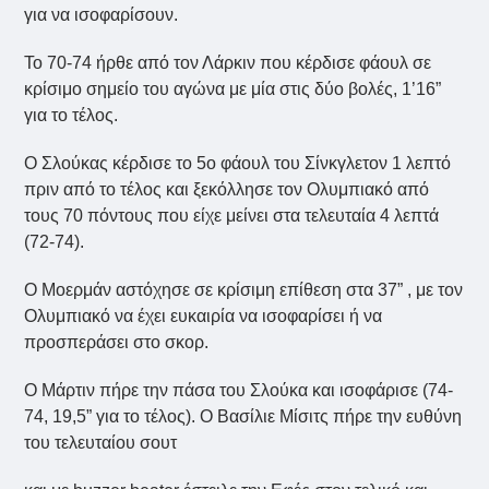
για να ισοφαρίσουν.
Το 70-74 ήρθε από τον Λάρκιν που κέρδισε φάουλ σε
κρίσιμο σημείο του αγώνα με μία στις δύο βολές, 1’16”
για το τέλος.
Ο Σλούκας κέρδισε το 5ο φάουλ του Σίνκγλετον 1 λεπτό
πριν από το τέλος και ξεκόλλησε τον Ολυμπιακό από
τους 70 πόντους που είχε μείνει στα τελευταία 4 λεπτά
(72-74).
O Μοερμάν αστόχησε σε κρίσιμη επίθεση στα 37” , με τον
Ολυμπιακό να έχει ευκαιρία να ισοφαρίσει ή να
προσπεράσει στο σκορ.
Ο Μάρτιν πήρε την πάσα του Σλούκα και ισοφάρισε (74-
74, 19,5” για το τέλος). Ο Βασίλιε Μίσιτς πήρε την ευθύνη
του τελευταίου σουτ