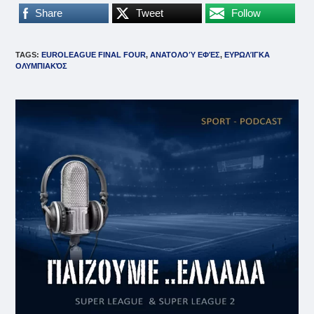
Share
Tweet
Follow
TAGS
:
EUROLEAGUE FINAL FOUR
,
ΑΝΑΤΟΛΟΎ ΕΦΈΣ
,
ΕΥΡΩΛΊΓΚΑ
ΟΛΥΜΠΙΑΚΌΣ