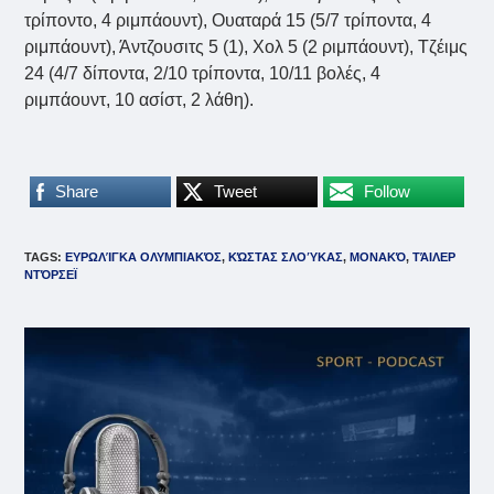
τρίποντο, 4 ριμπάουντ), Ουαταρά 15 (5/7 τρίποντα, 4
ριμπάουντ), Άντζουσιτς 5 (1), Χολ 5 (2 ριμπάουντ), Τζέιμς
24 (4/7 δίποντα, 2/10 τρίποντα, 10/11 βολές, 4
ριμπάουντ, 10 ασίστ, 2 λάθη).
Share
Tweet
Follow
TAGS
:
ΕΥΡΩΛΊΓΚΑ ΟΛΥΜΠΙΑΚΌΣ
,
ΚΏΣΤΑΣ ΣΛΟΎΚΑΣ
,
ΜΟΝΑΚΌ
,
ΤΆΙΛΕΡ
ΝΤΌΡΣΕΪ