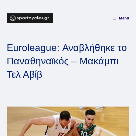
Skip
to
content
Menu
Euroleague: Αναβλήθηκε το
Παναθηναϊκός – Μακάμπι
Τελ Αβίβ