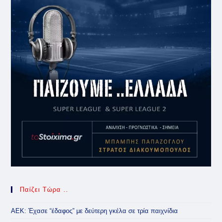
Παίζει Τώρα ..
ΑΕΚ: Έχασε “έδαφος” με δεύτερη γκέλα σε τρία παιχνίδια