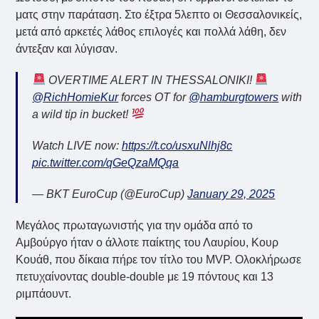
ματς στην παράταση. Στο έξτρα 5λεπτο οι Θεσσαλονικείς,
μετά από αρκετές λάθος επιλογές και πολλά λάθη, δεν
άντεξαν και λύγισαν.
OVERTIME ALERT IN THESSALONIKI!
@RichHomieKur
forces OT for
@hamburgtowers
with
a wild tip in bucket!
Watch LIVE now:
https://t.co/usxuNlhj8c
pic.twitter.com/qGeQzaMQqa
— BKT EuroCup (@EuroCup)
January 29, 2025
Μεγάλος πρωταγωνιστής για την ομάδα από το
Αμβούργο ήταν ο άλλοτε παίκτης του Λαυρίου, Κουρ
Κουάθ, που δίκαια πήρε τον τίτλο του MVP. Ολοκλήρωσε
πετυχαίνοντας double-double με 19 πόντους και 13
ριμπάουντ.