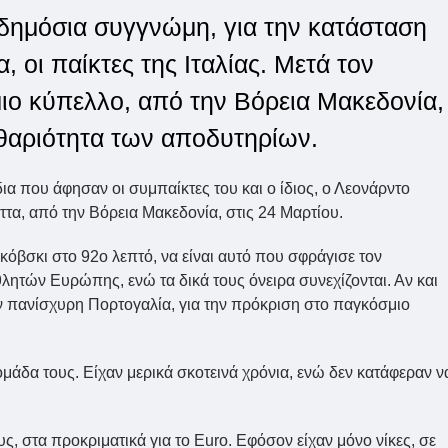
δημόσια συγγνώμη, για την κατάσταση
 οι παίκτες της Ιταλίας. Μετά τον
ιο κύπελλο, από την Βόρεια Μακεδονία,
καθαριότητα των αποδυτηρίων.
α που άφησαν οι συμπαίκτες του και ο ίδιος, ο Λεονάρντο
ττα, από την Βόρεια Μακεδονία, στις 24 Μαρτίου.
κόβσκι στο 92ο λεπτό, να είναι αυτό που σφράγισε τον
λητών Ευρώπης, ενώ τα δικά τους όνειρα συνεχίζονται. Αν και
ην πανίσχυρη Πορτογαλία, για την πρόκριση στο παγκόσμιο
ομάδα τους. Είχαν μερικά σκοτεινά χρόνια, ενώ δεν κατάφεραν ν
ς, στα προκριματικά για το Euro. Εφόσον είχαν μόνο νίκες, σε