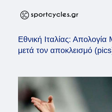
Skip
to
content
Εθνική Ιταλίας: Απολογία
μετά τον αποκλεισμό (pics