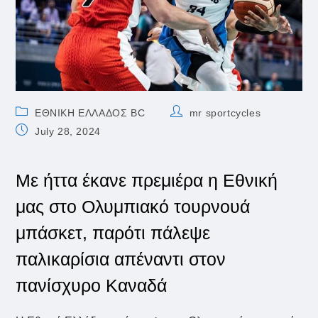
Post
Post
ΕΘΝΙΚΗ ΕΛΛΑΔΟΣ BC
mr sportcycles
category:
author:
Post
July 28, 2024
published:
Με ήττα έκανε πρεμιέρα η Εθνική
μας στο Ολυμπιακό τουρνουά
μπάσκετ, παρότι πάλεψε
παλικαρίσια απέναντι στον
πανίσχυρο Καναδά