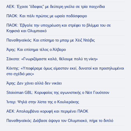
ΑΕΚ: Έχασε “έδαφος” με δεύτερη γκέλα σε τρία παιχνίδια
ΠΑΟΚ: Και πάλι πρώτος με ωραίο ποδόσφαιρο
ΠΑΟΚ: Έβγαλε την υποχρέωση και στρέφει το βλέμμα του σε
Κηφισιά και Ολυμπιακό
Παναθηναϊκός: Και επίσημο το μπαμ με Χέιζ Ντέιβις
Άρης: Και επίσημα τέλος ο Άλβαρο
Σάκοτα: «Γνωριζόμαστε καλά, θέλουμε πολύ τη νίκη»
Κόντης: «Υποφέραμε όμως είμασταν εκεί, δυνατοί και προσηλωμένοι
στο σχέδιό μας»
Άρης: Δεν χάνει αλλά δεν νικάει
Stoiximan GBL: Κορυφαίος της αγωνιστικής ο Νέιτ Γουότσον
Ίντερ: Ψηλά στην λίστα της ο Κουλιεράκης
ΑΕΚ: Απολαμβάνει κορυφή και περιμένει ΠΑΟΚ
Παναθηναϊκός: Διάβασε άψογα τον Ολυμπιακό, πήρε το διπλό