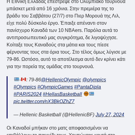
Η Εθνική Ελλάδας επέστρεψε στο Ολυμπιακό τουρνουά
μπάσκετ μετά από 16 χρόνια. Στην πρεμιέρα της το
βράδυ του Σαββάτου (27/7) στο Πιερ Μορουά της Λιλ,
είχε πολύ δύσκολο έργο. Έπαιξε απέναντι στον
πανίσχυρο Καναδά των 10 NBAers. Παρόλα αυτά το
αντιπροσωπευτικό μας συγκρότημα, δε λιγοψύχησε.
Κοίταξε τους Καναδούς στα μάτια και τους πίεσε
φέρνοντας τους στα όρια τους. Στο τέλος όμως λύγισε με
79-86. Ωστόσο, αυτό το αποτέλεσμα αυτό δεν κρίνει κάτι
για την πορεία της ομάδας στο τουρνουά.
-
: 79-86
@HellenicOlympic
@olympics
#Olympics
#OlympicGames
#PantaDipla
#PARIS2024
#HellasBasketball
pic.twitter.com/nX3BkOZhZ7
— Hellenic Basketball (@HellenicBF)
July 27, 2024
Οι Καναδοί μπήκαν στο ματς αποφασισμένοι να