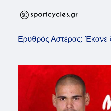
Skip
to
content
Ερυθρός Αστέρας: Έκανε δ