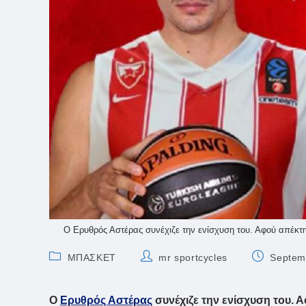
Ο Ερυθρός Αστέρας συνέχιζε την ενίσχυση του. Αφού απέκτη
Post
Post
Post
ΜΠΑΣΚΕΤ
mr sportcycles
Septem
category:
author:
published:
Ο
Ερυθρός Αστέρας
συνέχιζε την ενίσχυση του. 