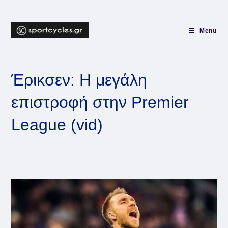
Skip
to
content
Menu
Έρικσεν: Η μεγάλη
επιστροφή στην Premier
League (vid)