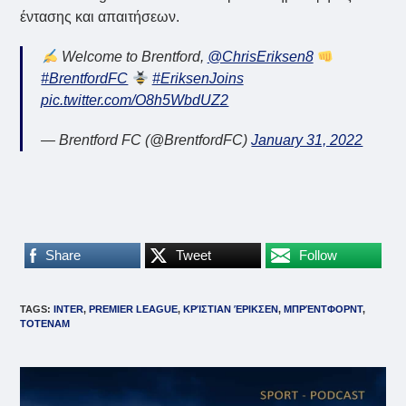
έντασης και απαιτήσεων.
Welcome to Brentford,
@ChrisEriksen8
#BrentfordFC
#EriksenJoins
pic.twitter.com/O8h5WbdUZ2
— Brentford FC (@BrentfordFC)
January 31, 2022
Share
Tweet
Follow
TAGS
:
INTER
,
PREMIER LEAGUE
,
ΚΡΊΣΤΙΑΝ ΈΡΙΚΣΕΝ
,
ΜΠΡΈΝΤΦΟΡΝΤ
,
ΤΟΤΕΝΑΜ