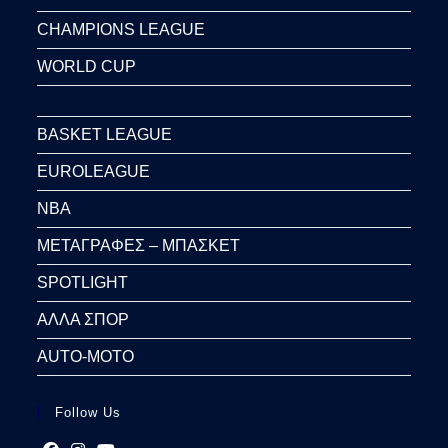
CHAMPIONS LEAGUE
WORLD CUP
BASKET LEAGUE
EUROLEAGUE
NBA
ΜΕΤΑΓΡΑΦΕΣ – ΜΠΑΣΚΕΤ
SPOTLIGHT
ΑΛΛΑ ΣΠΟΡ
AUTO-MOTO
Follow Us