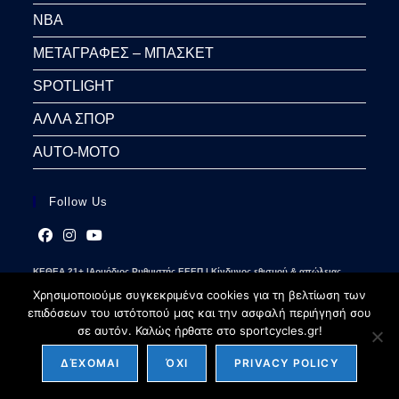
NBA
ΜΕΤΑΓΡΑΦΕΣ – ΜΠΑΣΚΕΤ
SPOTLIGHT
ΑΛΛΑ ΣΠΟΡ
AUTO-MOTO
Follow Us
Opens
Opens
Opens
ΚΕΘΕΑ 21+ |Αρμόδιος Ρυθμιστής ΕΕΕΠ | Κίνδυνος εθισμού & απώλειας
in
in
in
περιουσίας | Γραμμή βοήθειας ΚΕΘΕΑ: 2109237777 | Παίξε Υπεύθυνα
a
a
a
Χρησιμοποιούμε συγκεκριμένα cookies για τη βελτίωση των
new
new
new
επιδόσεων του ιστότοπού μας και την ασφαλή περιήγησή σου
tab
tab
tab
σε αυτόν. Καλώς ήρθατε στο sportcycles.gr!
ΔΈΧΟΜΑΙ
ΌΧΙ
PRIVACY POLICY
Copyright 2026 - sportcycles.gr