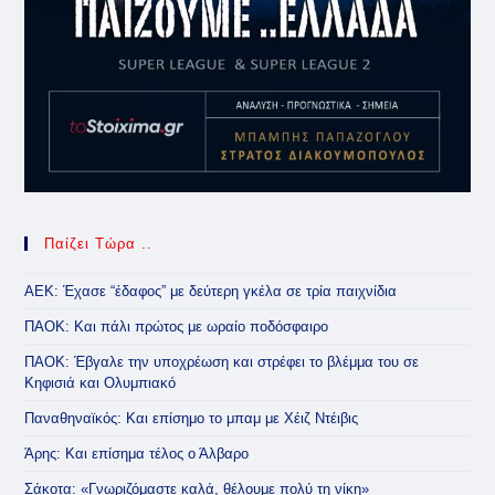
Παίζει Τώρα ..
ΑΕΚ: Έχασε “έδαφος” με δεύτερη γκέλα σε τρία παιχνίδια
ΠΑΟΚ: Και πάλι πρώτος με ωραίο ποδόσφαιρο
ΠΑΟΚ: Έβγαλε την υποχρέωση και στρέφει το βλέμμα του σε
Κηφισιά και Ολυμπιακό
Παναθηναϊκός: Και επίσημο το μπαμ με Χέιζ Ντέιβις
Άρης: Και επίσημα τέλος ο Άλβαρο
Σάκοτα: «Γνωριζόμαστε καλά, θέλουμε πολύ τη νίκη»