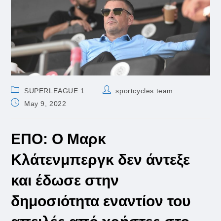
Post
Post
SUPERLEAGUE 1
sportcycles team
category:
author:
Post
May 9, 2022
published:
ΕΠΟ: Ο Μαρκ
Κλάτενμπεργκ δεν άντεξε
και έδωσε στην
δημοσιότητα εναντίον του