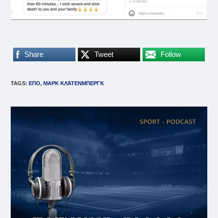
Share
Tweet
Follow
TAGS
:
ΕΠΟ
,
ΜΑΡΚ ΚΛΆΤΕΝΜΠΕΡΓΚ