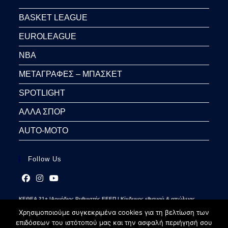
BASKET LEAGUE
EUROLEAGUE
NBA
ΜΕΤΑΓΡΑΦΕΣ – ΜΠΑΣΚΕΤ
SPOTLIGHT
ΑΛΛΑ ΣΠΟΡ
AUTO-MOTO
Follow Us
Opens
Opens
Opens
ΚΕΘΕΑ 21+ |Αρμόδιος Ρυθμιστής ΕΕΕΠ | Κίνδυνος εθισμού & απώλειας
in
in
in
περιουσίας | Γραμμή βοήθειας ΚΕΘΕΑ: 2109237777 | Παίξε Υπεύθυνα
a
a
a
Χρησιμοποιούμε συγκεκριμένα cookies για τη βελτίωση των
new
new
new
επιδόσεων του ιστότοπού μας και την ασφαλή περιήγησή σου