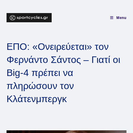
Skip
to
content
Menu
EΠΟ: «Ονειρεύεται» τον
Φερνάντο Σάντος – Γιατί οι
Big-4 πρέπει να
πληρώσουν τον
Κλάτενμπεργκ