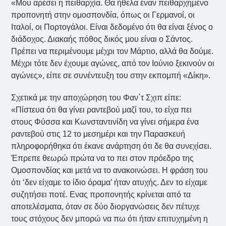
«Μου αρέσει η πειθαρχία. Θα ήθελα έναν πειθαρχημένο
προπονητή στην ομοσπονδία, όπως οι Γερμανοί, οι
Ιταλοί, οι Πορτογάλοι. Είναι δεδομένο ότι θα είναι ξένος ο
διάδοχος. Διακαής πόθος δικός μου είναι ο Σάντος.
Πρέπει να περιμένουμε μέχρι τον Μάρτιο, αλλά θα δούμε.
Μέχρι τότε δεν έχουμε αγώνες, από τον Ιούνιο ξεκινούν οι
αγώνες», είπε σε συνέντευξη του στην εκπομπή «Δίκη».
Σχετικά με την αποχώρηση του Φαν΄τ Σχιπ είπε:
«Πίστευα ότι θα γίνει ραντεβού μαζί του, το είχα πει
στους Φύσσα και Κωνσταντινίδη να γίνει σήμερα ένα
ραντεβού στις 12 το μεσημέρι και την Παρασκευή
πληροφορήθηκα ότι έκανε ανάρτηση ότι δε θα συνεχίσει.
Έπρεπε θεωρώ πρώτα να το πει στον πρόεδρο της
Ομοσπονδίας και μετά να το ανακοινώσει. Η φράση του
ότι ‘δεν είχαμε το ίδιο όραμα’ ήταν ατυχής. Δεν το είχαμε
συζητήσει ποτέ. Ενας προπονητής κρίνεται από τα
αποτελέσματα, όταν σε δύο διοργανώσεις δεν πέτυχε
τους στόχους δεν μπορώ να πω ότι ήταν επιτυχημένη η