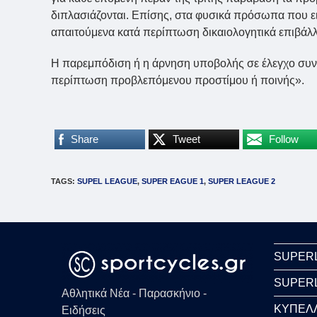
διπλασιάζονται. Επίσης, στα φυσικά πρόσωπα που ει
απαιτούμενα κατά περίπτωση δικαιολογητικά επιβάλλε
Η παρεμπόδιση ή η άρνηση υποβολής σε έλεγχο συνε
περίπτωση προβλεπόμενου προστίμου ή ποινής».
Share
Tweet
Follow
TAGS
:
SUPEL LEAGUE
,
SUPER EAGUE 1
,
SUPER LEAGUE 2
SUPER
SUPER
Αθλητικά Νέα - Παρασκήνιο -
ΚΥΠΕΛ
Ειδήσεις