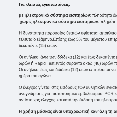
Για κλειστές εγκαταστάσεις:
με ηλεκτρονικό σύστημα εισιτηρίων
: πληρότητα έ
χωρίς ηλεκτρονικό σύστημα εισιτηρίων:
πληρότητ
Η δυνατότητα παρουσίας θεατών υφίσταται αποκλεισ
τελευταίο εξάμηνο.Επίσης έως 5% του μέγιστου επιτ
δεκαπέντε (15) ετών.
Οι ανήλικοι άνω των δώδεκα (12) και έως δεκαπέντε
ωρών ή Rapid Test εντός σαράντα οκτώ (48) ωρών π
Οι ανήλικοι έως και δώδεκα (12) ετών επιτρέπεται να ε
ημέρα του αγώνα.
Ο έλεγχος γίνεται στις εισόδους των αθλητικών εγκ
αναγνώρισης για πιστοποιητικά εμβολιασμού, PCR και
αντίστοιχος έλεγχος και κατά την έκδοση του ηλεκτρον
Η χρήση μάσκας είναι υποχρεωτική καθ’ όλη τη 