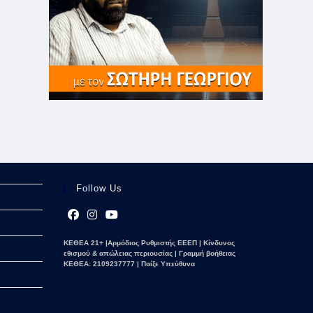
Follow Us
Opens
Opens
Opens
ΚΕΘΕΑ 21+ |Αρμόδιος Ρυθμιστής ΕΕΕΠ | Κίνδυνος
in
in
in
εθισμού & απώλειας περιουσίας | Γραμμή βοήθειας
a
a
a
ΚΕΘΕΑ: 2109237777 | Παίξε Υπεύθυνα
new
new
new
tab
tab
tab