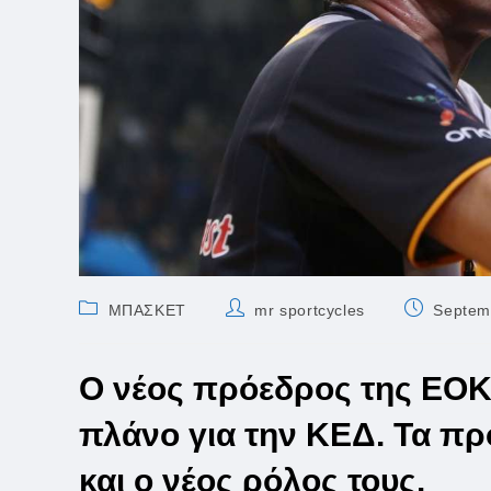
Post
Post
Post
ΜΠΑΣΚΕΤ
mr sportcycles
Septem
category:
author:
published:
O νέος πρόεδρος της ΕΟΚ,
πλάνο για την ΚΕΔ. Τα π
και ο νέος ρόλος τους.