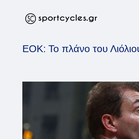
Skip
to
content
ΕΟΚ: Το πλάνο του Λιόλιο