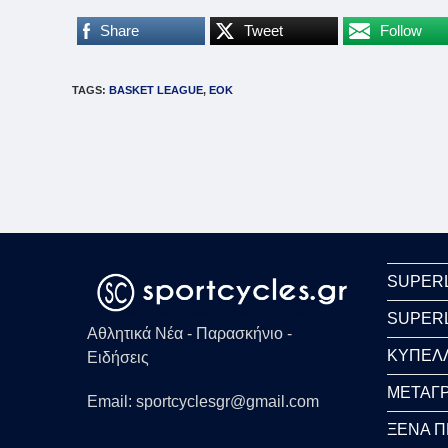
Share
Tweet
Follow
TAGS
:
BASKET LEAGUE
,
EOK
SUPER
SUPER
Αθλητικά Νέα - Παρασκήνιο -
ΚΥΠΕΛ
Ειδήσεις
ΜΕΤΑΓΡ
Email: sportcyclesgr@gmail.com
ΞΕΝΑ 