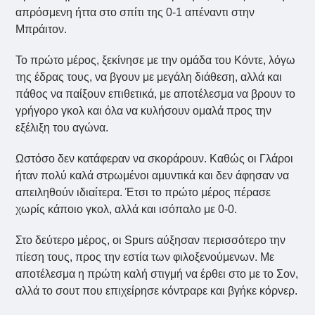
απρόσμενη ήττα στο σπίτι της 0-1 απέναντι στην
Μπράιτον.
Το πρώτο μέρος, ξεκίνησε με την ομάδα του Κόντε, λόγω
της έδρας τους, να βγουν με μεγάλη διάθεση, αλλά και
πάθος να παίξουν επιθετικά, με αποτέλεσμα να βρουν το
γρήγορο γκολ και όλα να κυλήσουν ομαλά προς την
εξέλιξη του αγώνα.
Ωστόσο δεν κατάφεραν να σκοράρουν. Kαθώς οι Γλάροι
ήταν πολύ καλά στρωμένοι αμυντικά και δεν άφησαν να
απειληθούν ιδιαίτερα. Έτσι το πρώτο μέρος πέρασε
χωρίς κάποιο γκολ, αλλά και ισόπαλο με 0-0.
Στο δεύτερο μέρος, οι Spurs αύξησαν περισσότερο την
πίεση τους, προς την εστία των φιλοξενούμενων. Με
αποτέλεσμα η πρώτη καλή στιγμή να έρθει στο με το Σον,
αλλά το σουτ που επιχείρησε κόντραρε και βγήκε κόρνερ.