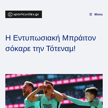
Skip
to
content
Menu
Η Εντυπωσιακή Μπράιτον
σόκαρε την Τότεναμ!