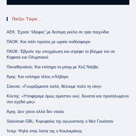
Παίζει Τώρα ..
ΑΕΚ: Έχασε “έδαφος” με δεύτερη γκέλα σε τρία παιχνίδια
ΠΑΟΚ: Και πάλι πρώτος με ωραίο ποδόσφαιρο
ΠΑΟΚ: Έβγαλε την υποχρέωση και στρέφει το βλέμμα του σε
Κηφισιά και Ολυμπιακό
Παναθηναϊκός: Και επίσημο το μπαμ με Χέιζ Ντέιβις
Άρης: Και επίσημα τέλος ο Άλβαρο
Σάκοτα: «Γνωριζόμαστε καλά, θέλουμε πολύ τη νίκη»
Κόντης: «Υποφέραμε όμως είμασταν εκεί, δυνατοί και προσηλωμένοι
στο σχέδιό μας»
Άρης: Δεν χάνει αλλά δεν νικάει
Stoiximan GBL: Κορυφαίος της αγωνιστικής ο Νέιτ Γουότσον
Ίντερ: Ψηλά στην λίστα της ο Κουλιεράκης