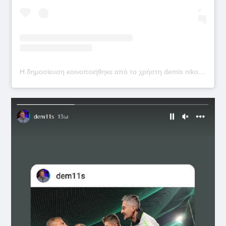
Η δημοσίευση κοινοποιήθηκε από το χρήστη demis nikolaidis (@dem11s)