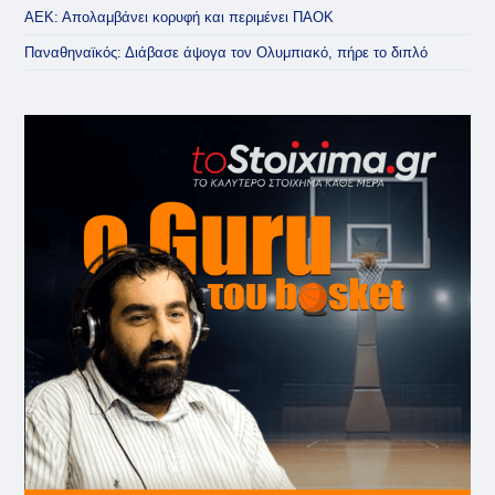
ΑΕΚ: Απολαμβάνει κορυφή και περιμένει ΠΑΟΚ
Παναθηναϊκός: Διάβασε άψογα τον Ολυμπιακό, πήρε το διπλό