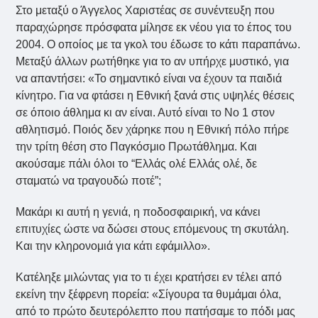
Στο μεταξύ ο Άγγελος Χαριστέας σε συνέντευξη που
παραχώρησε πρόσφατα μίλησε εκ νέου για το έπος του
2004. Ο οποίος με τα γκολ του έδωσε το κάτι παραπάνω.
Μεταξύ άλλων ρωτήθηκε για το αν υπήρχε μυστικό, για
να απαντήσει: «Το σημαντικό είναι να έχουν τα παιδιά
κίνητρο. Για να φτάσει η Εθνική ξανά στις υψηλές θέσεις
σε όποιο άθλημα κι αν είναι. Αυτό είναι το Νο 1 στον
αθλητισμό. Ποιός δεν χάρηκε που η Εθνική πόλο πήρε
την τρίτη θέση στο Παγκόσμιο Πρωτάθλημα. Και
ακούσαμε πάλι όλοι το “Ελλάς ολέ Ελλάς ολέ, δε
σταματώ να τραγουδώ ποτέ”;
Μακάρι κι αυτή η γενιά, η ποδοσφαιρική, να κάνει
επιτυχίες ώστε να δώσει στους επόμενους τη σκυτάλη.
Και την κληρονομιά για κάτι εφάμιλλο».
Κατέληξε μιλώντας για το τι έχει κρατήσει εν τέλει από
εκείνη την ξέφρενη πορεία: «Σίγουρα τα θυμάμαι όλα,
από το πρώτο δευτερόλεπτο που πατήσαμε το πόδι μας