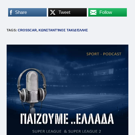
Share
Tweet
Follow
TAGS
:
CROSSCAR
,
ΚΩΝΣΤΑΝΤΊΝΟΣ ΤΑΚΙΔΈΛΛΗΣ