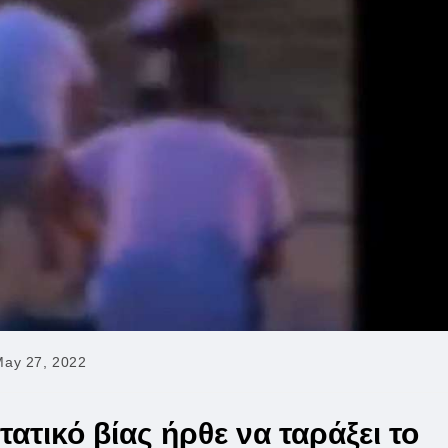
May 27, 2022
ished:
τικό βίας ήρθε να ταράξει το