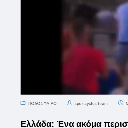
Post
Post
Post
ΠΟΔΟΣΦΑΙΡΟ
sportcycles team
category:
author:
publ
Ελλάδα: Ένα ακόμα περιστα