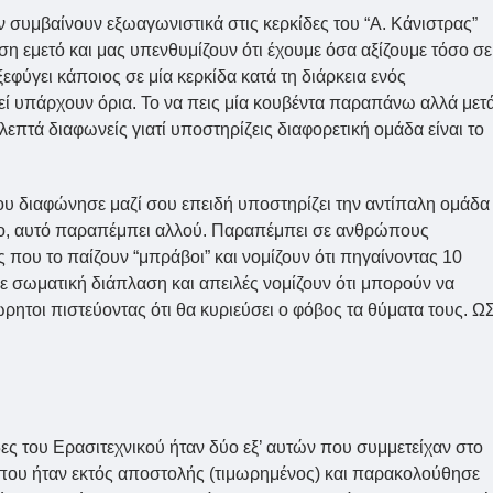
 συμβαίνουν εξωαγωνιστικά στις κερκίδες του “Α. Κάνιστρας”
 εμετό και μας υπενθυμίζουν ότι έχουμε όσα αξίζουμε τόσο σε
εφύγει κάποιος σε μία κερκίδα κατά τη διάρκεια ενός
εί υπάρχουν όρια. Το να πεις μία κουβέντα παραπάνω αλλά μετ
λεπτά διαφωνείς γιατί υποστηρίζεις διαφορετική ομάδα είναι το
υ διαφώνησε μαζί σου επειδή υποστηρίζει την αντίπαλη ομάδα
λο, αυτό παραπέμπει αλλού. Παραπέμπει σε ανθρώπους
που το παίζουν “μπράβοι” και νομίζουν ότι πηγαίνοντας 10
ε σωματική διάπλαση και απειλές νομίζουν ότι μπορούν να
ητοι πιστεύοντας ότι θα κυριεύσει ο φόβος τα θύματα τους. Ω
δες του Ερασιτεχνικού ήταν δύο εξ’ αυτών που συμμετείχαν στο
που ήταν εκτός αποστολής (τιμωρημένος) και παρακολούθησε