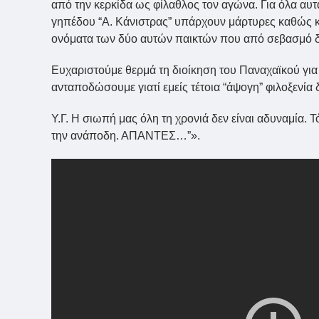
από την κερκίδα ως φίλαθλος τον αγώνα. Για όλα αυ
γηπέδου “Α. Κάνιστρας” υπάρχουν μάρτυρες καθώς κα
ονόματα των δύο αυτών παικτών που από σεβασμό δ
Ευχαριστούμε θερμά τη διοίκηση του Παναχαϊκού για 
ανταποδώσουμε γιατί εμείς τέτοια “άψογη” φιλοξενία δ
Υ.Γ. Η σιωπή μας όλη τη χρονιά δεν είναι αδυναμία. 
την ανάποδη. ΑΠΑΝΤΕΣ…”».