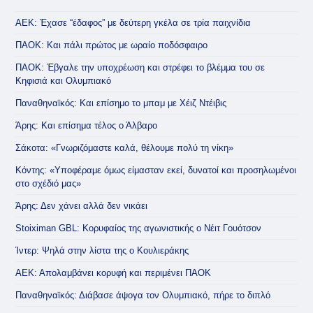
ΑΕΚ: Έχασε “έδαφος” με δεύτερη γκέλα σε τρία παιχνίδια
ΠΑΟΚ: Και πάλι πρώτος με ωραίο ποδόσφαιρο
ΠΑΟΚ: Έβγαλε την υποχρέωση και στρέφει το βλέμμα του σε
Κηφισιά και Ολυμπιακό
Παναθηναϊκός: Και επίσημο το μπαμ με Χέιζ Ντέιβις
Άρης: Και επίσημα τέλος ο Άλβαρο
Σάκοτα: «Γνωριζόμαστε καλά, θέλουμε πολύ τη νίκη»
Κόντης: «Υποφέραμε όμως είμασταν εκεί, δυνατοί και προσηλωμένοι
στο σχέδιό μας»
Άρης: Δεν χάνει αλλά δεν νικάει
Stoiximan GBL: Κορυφαίος της αγωνιστικής ο Νέιτ Γουότσον
Ίντερ: Ψηλά στην λίστα της ο Κουλιεράκης
ΑΕΚ: Απολαμβάνει κορυφή και περιμένει ΠΑΟΚ
Παναθηναϊκός: Διάβασε άψογα τον Ολυμπιακό, πήρε το διπλό