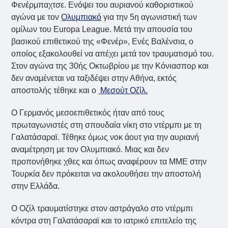
Φενέρμπαχτσε. Ενόψει του αυριανού καθοριστικού
αγώνα με τον
Ολυμπιακό
για την 5η αγωνιστική των
ομίλων του Europa League. Μετά την απουσία του
βασικού επιθετικού της «Φενέρ», Ενές Βαλένσια, ο
οποίος εξακολουθεί να απέχει μετά τον τραυματισμό του.
Στον αγώνα της 30ής Οκτωβρίου με την Κόνιασπορ και
δεν αναμένεται να ταξιδέψει στην Αθήνα, εκτός
αποστολής τέθηκε και ο
Μεσούτ Οζίλ.
Ο Γερμανός μεσοεπιθετικός ήταν από τους
πρωταγωνιστές στη σπουδαία νίκη στο ντέρμπι με τη
Γαλατάσαραϊ. Τέθηκε όμως νοκ άουτ για την αυριανή
αναμέτρηση με τον Ολυμπιακό. Μιας και δεν
προπονήθηκε χθες και όπως αναφέρουν τα ΜΜΕ στην
Τουρκία δεν πρόκειται να ακολουθήσει την αποστολή
στην Ελλάδα.
Ο Οζίλ τραυματίστηκε στον αστράγαλο στο ντέρμπι
κόντρα στη Γαλατάσαραϊ και το ιατρικό επιτελείο της