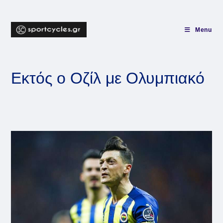
Skip
to
content
Menu
Εκτός ο Οζίλ με Ολυμπιακό