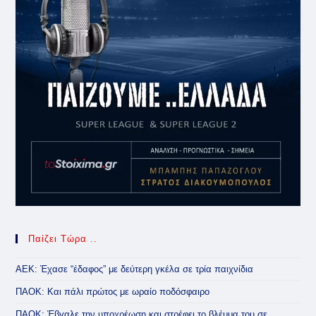
Παίζει Τώρα ..
ΑΕΚ: Έχασε “έδαφος” με δεύτερη γκέλα σε τρία παιχνίδια
ΠΑΟΚ: Και πάλι πρώτος με ωραίο ποδόσφαιρο
ΠΑΟΚ: Έβγαλε την υποχρέωση και στρέφει το βλέμμα του σε