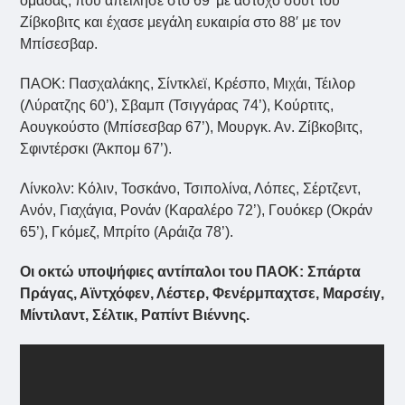
ομάδας, που απείλησε στο 69′ με άστοχο σουτ του
Ζίβκοβιτς και έχασε μεγάλη ευκαιρία στο 88′ με τον
Μπίσεσβαρ.
ΠΑΟΚ: Πασχαλάκης, Σίντκλεϊ, Κρέσπο, Μιχάι, Τέιλορ
(Λύρατζης 60’), Σβαμπ (Τσιγγάρας 74’), Κούρτιτς,
Αουγκούστο (Μπίσεσβαρ 67’), Μουργκ. Αν. Ζίβκοβιτς,
Σφιντέρσκι (Άκπομ 67’).
Λίνκολν: Κόλιν, Τοσκάνο, Τσιπολίνα, Λόπες, Σέρτζεντ,
Ανόν, Γιαχάγια, Ρονάν (Καραλέρο 72’), Γουόκερ (Οκράν
65’), Γκόμεζ, Μπρίτο (Αράιζα 78’).
Οι οκτώ υποψήφιες αντίπαλοι του ΠΑΟΚ: Σπάρτα
Πράγας, Αϊντχόφεν, Λέστερ, Φενέρμπαχτσε, Μαρσέιγ,
Μίντιλαντ, Σέλτικ, Ραπίντ Βιέννης.