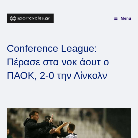
Skip
to
content
Menu
Conference League:
Πέρασε στα νοκ άουτ ο
ΠΑΟΚ, 2-0 την Λίνκολν