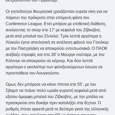
εκπροσώπου του Γιβραλτάρ.
Οι γηπεδούχοι θεωρητικά χρειάζονταν ευρεία νίκη για να
πάρουν την πρόκριση στην επόμενη φάση του
Conference League. Ετσι μπήκαν με επιθετική διάθεση,
ανοίγοντας το σκορ στο 17’ με κεφαλιά του Ζίβκοβιτς
μετά από μπαλιά του Σίντκλεϊ. Τρία λεπτά αργότερα η
Λίνκολν έγινε απειλητική σε εκτέλεση φάουλ του Γουόκερ
με τον Πασχαλάκη να αποκρούει εντυπωσιακά. Ο ΠΑΟΚ
ανέβαζε στροφές και στο 28’ ο Μουργκ σούταρε, με τον
Κόλινγκ να αποκρούει σε κόρνερ. Kαι δύο λεπτά
αργότερα ο γκολκίπερ των φιλοξενούμενων έσωσε σε
προσπάθεια του Αουγκούστο.
Ομως δεν μπόρεσε να κάνει τίποτα στο 55’, με τον
Σβαμπ να πιάνει πολύ ωραία γυριστή κεφαλιά μετά από
εξίσου όμορφη μπαλιά του Ζίβκοβιτς, με την μπάλα να
προσκρούει στο δοκάρι πριν καταλήξει στα δίχτυα. O
ρυθμός έπεσε αρκετά μετά το δεύτερο γκολ της ελληνικής