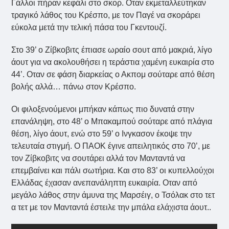
Γάλλοι πήραν κεφάλι στο σκορ. Οταν εκμεταλλεύτηκαν
τραγικό λάθος του Κρέσπο, με τον Παγέ να σκοράρει
εύκολα μετά την τελική πάσα του Γκεντουζί.
Στο 39’ ο Ζίβκοβιτς έπιασε ωραίο σουτ από μακριά, λίγο
άουτ για να ακολουθήσει η τεράστια χαμένη ευκαιρία στο
44’. Οταν σε φάση διαρκείας ο Ακπομ σούταρε από θέση
βολής αλλά… πάνω στον Κρέσπο.
Οι φιλοξενούμενοι μπήκαν κάπως πιο δυνατά στην
επανάληψη, στο 48’ ο Μπακαμπού σούταρε από πλάγια
θέση, λίγο άουτ, ενώ στο 59’ ο Ινγκασον έκοψε την
τελευταία στιγμή. Ο ΠΑΟΚ έγινε απειλητικός στο 70’, με
τον Ζίβκοβιτς να σουτάρει αλλά τον Μανταντά να
επεμβαίνει και πάλι σωτήρια. Και στο 83’ οι κυπελλούχοι
Ελλάδας έχασαν ανεπανάληπτη ευκαιρία. Οταν από
μεγάλο λάθος στην άμυνα της Μαρσέιγ, ο Τσόλακ στο τετ
α τετ με τον Μανταντά έστειλε την μπάλα ελάχιστα άουτ..