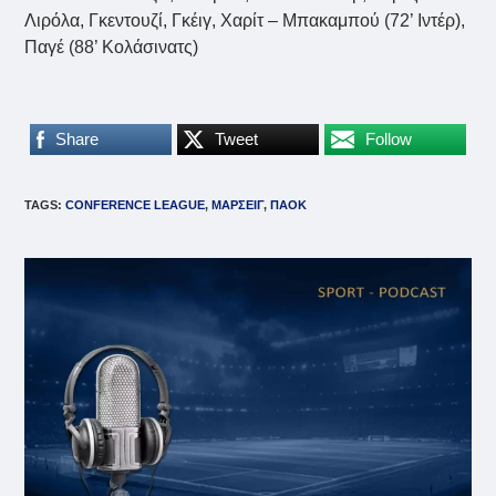
Λιρόλα, Γκεντουζί, Γκέιγ, Χαρίτ – Μπακαμπού (72’ Ιντέρ),
Παγέ (88’ Κολάσινατς)
Share
Tweet
Follow
TAGS
:
CONFERENCE LEAGUE
,
ΜΑΡΣΕΙΓ
,
ΠΑΟΚ