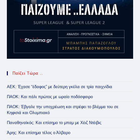
Παίζει Τώρα ..
ΑΕΚ: Έχασε “έδαφος” με δεύτερη γκέλα σε τρία παιχνίδια
ΠΑΟΚ: Και πάλι πρώτος με ωραίο ποδόσφαιρο
ΠΑΟΚ: Έβγαλε την υποχρέωση και στρέφει το βλέμμα του σε
Κηφισιά και Ολυμπιακό
Παναθηναϊκός: Και επίσημο το μπαμ με Χέιζ Ντέιβις
Άρης: Και επίσημα τέλος ο Άλβαρο