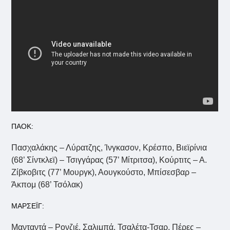
ΠΑΟΚ:
Πασχαλάκης – Λύρατζης, Ίνγκασον, Κρέσπο, Βιεϊρίνια
(68’ Σίντκλεϊ) – Τσιγγάρας (57’ Μίτριτσα), Κούρτιτς – Α.
Ζίβκοβιτς (77’ Μουργκ), Αουγκούστο, Μπίσεσβαρ –
Άκπομ (68’ Τσόλακ)
ΜΑΡΣΕΪΓ:
Μανταντά – Ρονζιέ, Σαλιμπά, Τσαλέτα-Τσαρ, Πέρες –