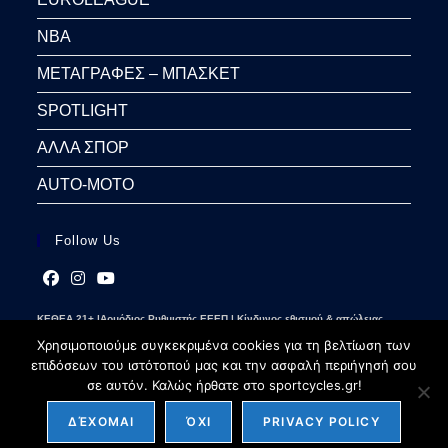
NBA
ΜΕΤΑΓΡΑΦΕΣ – ΜΠΑΣΚΕΤ
SPOTLIGHT
ΑΛΛΑ ΣΠΟΡ
AUTO-MOTO
Follow Us
Opens
Opens
Opens
ΚΕΘΕΑ 21+ |Αρμόδιος Ρυθμιστής ΕΕΕΠ | Κίνδυνος εθισμού & απώλειας
in
in
in
περιουσίας | Γραμμή βοήθειας ΚΕΘΕΑ: 2109237777 | Παίξε Υπεύθυνα
a
a
a
Χρησιμοποιούμε συγκεκριμένα cookies για τη βελτίωση των
new
new
new
επιδόσεων του ιστότοπού μας και την ασφαλή περιήγησή σου
tab
tab
tab
σε αυτόν. Καλώς ήρθατε στο sportcycles.gr!
ΔΈΧΟΜΑΙ
ΌΧΙ
PRIVACY POLICY
Copyright 2026 - sportcycles.gr