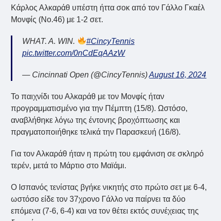
Κάρλος Αλκαράθ υπέστη ήττα σοκ από τον Γάλλο Γκαέλ
Μονφίς (Νο.46) με 1-2 σετ.
WHAT. A. WIN.
#CincyTennis
pic.twitter.com/0nCdEqAAzW
— Cincinnati Open (@CincyTennis)
August 16, 2024
Το παιχνίδι του Αλκαράθ με τον Μονφίς ήταν
προγραμματισμένο για την Πέμπτη (15/8). Ωστόσο,
αναβλήθηκε λόγω της έντονης βροχόπτωσης και
πραγματοποιήθηκε τελικά την Παρασκευή (16/8).
Για τον Αλκαράθ ήταν η πρώτη του εμφάνιση σε σκληρό
τερέν, μετά το Μάρτιο στο Μαϊάμι.
Ο Ισπανός τενίστας βγήκε νικητής στο πρώτο σετ με 6-4,
ωστόσο είδε τον 37χρονο Γάλλο να παίρνει τα δύο
επόμενα (7-6, 6-4) και να τον θέτει εκτός συνέχειας της