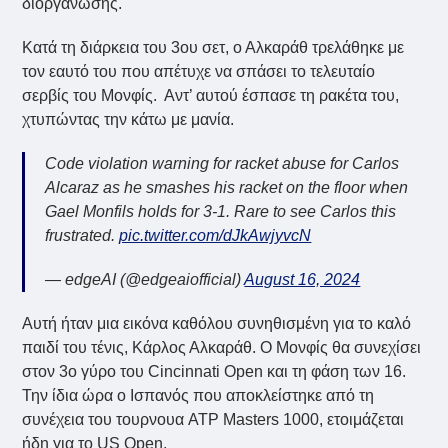
διοργάνωσης.
Κατά τη διάρκεια του 3ου σετ, ο Αλκαράθ τρελάθηκε με
τον εαυτό του που απέτυχε να σπάσει το τελευταίο
σερβίς του Μονφίς. Αντ’ αυτού έσπασε τη ρακέτα του,
χτυπώντας την κάτω με μανία.
Code violation warning for racket abuse for Carlos
Alcaraz as he smashes his racket on the floor when
Gael Monfils holds for 3-1. Rare to see Carlos this
frustrated.
pic.twitter.com/dJkAwjyvcN
— edgeAI (@edgeaiofficial)
August 16, 2024
Αυτή ήταν μια εικόνα καθόλου συνηθισμένη για το καλό
παιδί του τένις, Κάρλος Αλκαράθ. Ο Μονφίς θα συνεχίσει
στον 3ο γύρο του Cincinnati Open και τη φάση των 16.
Την ίδια ώρα ο Ισπανός που αποκλείστηκε από τη
συνέχεια του τουρνουα ATP Masters 1000, ετοιμάζεται
ήδη για το US Open.