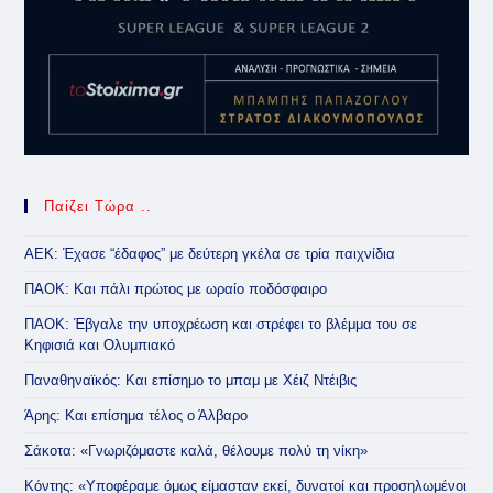
Παίζει Τώρα ..
ΑΕΚ: Έχασε “έδαφος” με δεύτερη γκέλα σε τρία παιχνίδια
ΠΑΟΚ: Και πάλι πρώτος με ωραίο ποδόσφαιρο
ΠΑΟΚ: Έβγαλε την υποχρέωση και στρέφει το βλέμμα του σε
Κηφισιά και Ολυμπιακό
Παναθηναϊκός: Και επίσημο το μπαμ με Χέιζ Ντέιβις
Άρης: Και επίσημα τέλος ο Άλβαρο
Σάκοτα: «Γνωριζόμαστε καλά, θέλουμε πολύ τη νίκη»
Κόντης: «Υποφέραμε όμως είμασταν εκεί, δυνατοί και προσηλωμένοι