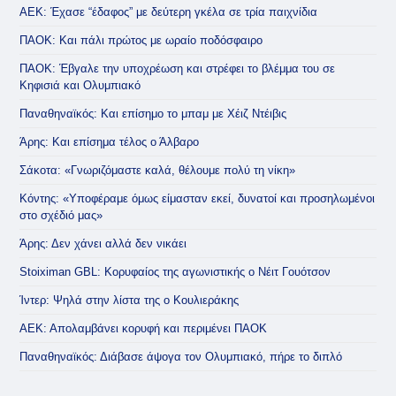
ΑΕΚ: Έχασε “έδαφος” με δεύτερη γκέλα σε τρία παιχνίδια
ΠΑΟΚ: Και πάλι πρώτος με ωραίο ποδόσφαιρο
ΠΑΟΚ: Έβγαλε την υποχρέωση και στρέφει το βλέμμα του σε
Κηφισιά και Ολυμπιακό
Παναθηναϊκός: Και επίσημο το μπαμ με Χέιζ Ντέιβις
Άρης: Και επίσημα τέλος ο Άλβαρο
Σάκοτα: «Γνωριζόμαστε καλά, θέλουμε πολύ τη νίκη»
Κόντης: «Υποφέραμε όμως είμασταν εκεί, δυνατοί και προσηλωμένοι
στο σχέδιό μας»
Άρης: Δεν χάνει αλλά δεν νικάει
Stoiximan GBL: Κορυφαίος της αγωνιστικής ο Νέιτ Γουότσον
Ίντερ: Ψηλά στην λίστα της ο Κουλιεράκης
ΑΕΚ: Απολαμβάνει κορυφή και περιμένει ΠΑΟΚ
Παναθηναϊκός: Διάβασε άψογα τον Ολυμπιακό, πήρε το διπλό