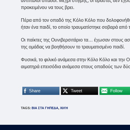
αντίπαλοι οπαδοί. Μέχρι στιγμής, οι δράστες δεν έχ
προκειμένου να τους βρει.
Πέρα από τον οπαδό της Κόλο Κόλο που δολοφονήθηκε
ήταν ένα παιδί, το οποίο τραυματίστηκε σοβαρά από τ
Οι παίκτες της Ουνιβερσιτάριο τα… έχωσαν στους αστ
της ομάδας να βοηθήσουν το τραυματισμένο παιδί.
Φυσικά, το φιλικό ανάμεσα στην Κόλο Κόλο και την Ο
αιματηρά επεισόδια ανάμεσα στους οπαδούς των δύ
Share
Tweet
Follow
TAGS
:
ΒΙΑ ΣΤΑ ΓΗΠΕΔΑ
,
ΧΙΛΉ