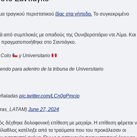
μα τραγικού περιστατικού
βίας στα γήπεδα.
Το συγκεκριμένο
ά από συμπλοκές με οπαδούς της Ουνιβερσιτάριο ντε Λίμα. Και
υ πραγματοποιήθηκε στο Σαντιάγκο.
o Colo
y Universitario
endo para adentro de la tribuna de Universitario
puñaladas
pic.twitter.com/LCn0gPmcjp
ras_LATAM)
June 27, 2024
ς δέχθηκε δολοφονική επίθεση με μαχαίρι. Η επίθεση φέρεται 
ίλαθλος κατέληξε από τα τραύματα που του προκάλεσαν οι