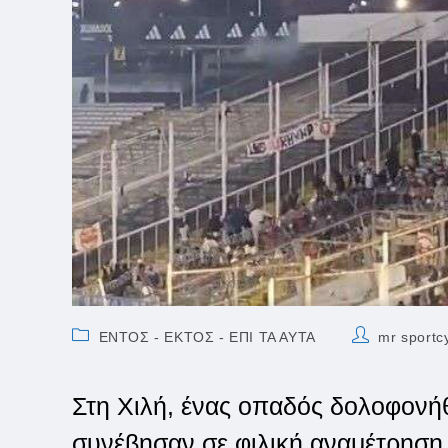
Post
Post
ΕΝΤΟΣ - ΕΚΤΟΣ - ΕΠΙ ΤΑ ΑΥΤΑ
mr sportc
category:
author:
Στη Χιλή, ένας οπαδός δολοφονήθ
συνέβησαν σε φιλική αναμέτρηση