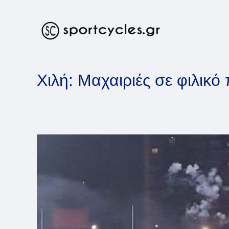
Skip
to
content
Χιλή: Μαχαιριές σε φιλικό 