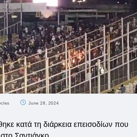
Post
ycles
June 28, 2024
published:
ηκε κατά τη διάρκεια επεισοδίων που
 στο Σαντιάγκο