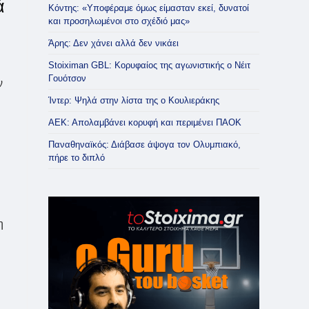
ά
Κόντης: «Υποφέραμε όμως είμασταν εκεί, δυνατοί
και προσηλωμένοι στο σχέδιό μας»
Άρης: Δεν χάνει αλλά δεν νικάει
Stoiximan GBL: Κορυφαίος της αγωνιστικής ο Νέιτ
Γουότσον
ν
Ίντερ: Ψηλά στην λίστα της ο Κουλιεράκης
ΑΕΚ: Απολαμβάνει κορυφή και περιμένει ΠΑΟΚ
Παναθηναϊκός: Διάβασε άψογα τον Ολυμπιακό,
πήρε το διπλό
η