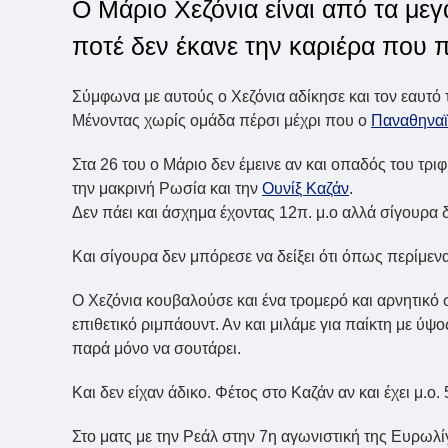
Ο Μάριο Χεζόνια είναι από τα με
ποτέ δεν έκανε την καριέρα που πε
Σύμφωνα με αυτούς ο Χεζόνια αδίκησε και τον εαυτό τ
Μένοντας χωρίς ομάδα πέρσι μέχρι που ο
Παναθηναϊ
Στα 26 του ο Μάριο δεν έμεινε αν και οπαδός του τρ
την μακρινή Ρωσία και την
Ουνίξ Καζάν
.
Δεν πάει και άσχημα έχοντας 12π. μ.ο αλλά σίγουρα δ
Και σίγουρα δεν μπόρεσε να δείξει ότι όπως περίμε
Ο Χεζόνια κουβαλούσε και ένα τρομερό και αρνητικό σ
επιθετικό ριμπάουντ. Αν και μιλάμε για παίκτη με ύψο
παρά μόνο να σουτάρει.
Και δεν είχαν άδικο. Φέτος στο Καζάν αν και έχει μ.ο. 
Στο ματς με την Ρεάλ στην 7η αγωνιστική της Ευρωλί