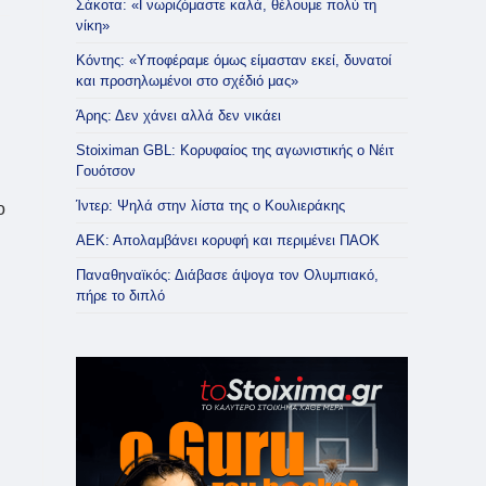
Σάκοτα: «Γνωριζόμαστε καλά, θέλουμε πολύ τη
νίκη»
Κόντης: «Υποφέραμε όμως είμασταν εκεί, δυνατοί
και προσηλωμένοι στο σχέδιό μας»
Άρης: Δεν χάνει αλλά δεν νικάει
Stoiximan GBL: Κορυφαίος της αγωνιστικής ο Νέιτ
Γουότσον
Ίντερ: Ψηλά στην λίστα της ο Κουλιεράκης
ο
ΑΕΚ: Απολαμβάνει κορυφή και περιμένει ΠΑΟΚ
Παναθηναϊκός: Διάβασε άψογα τον Ολυμπιακό,
πήρε το διπλό