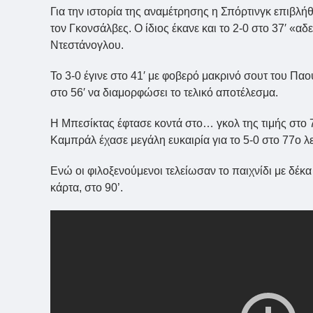
Για την ιστορία της αναμέτρησης η Σπόρτινγκ επιβλήθη
τον Γκονσάλβες. Ο ίδιος έκανε και το 2-0 στο 37′ «αδ
Ντεστάνογλου.
Το 3-0 έγινε στο 41′ με φοβερό μακρινό σουτ του Παο
στο 56′ να διαμορφώσει το τελικό αποτέλεσμα.
Η Μπεσίκτας έφτασε κοντά στο… γκολ της τιμής στο 71
Καμπράλ έχασε μεγάλη ευκαιρία για το 5-0 στο 77ο λ
Ενώ οι φιλοξενούμενοι τελείωσαν το παιχνίδι με δέκα
κάρτα, στο 90’.