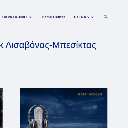
Toggle
ΠΑΡΑΣΚΗΝΙΟ
Game Center
EXTRAS
website
γκ Λισαβόνας-Μπεσίκτας
search