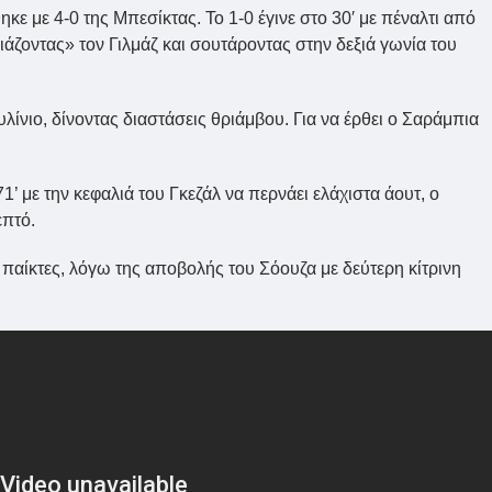
κε με 4-0 της Μπεσίκτας. Το 1-0 έγινε στο 30′ με πέναλτι από
ειάζοντας» τον Γιλμάζ και σουτάροντας στην δεξιά γωνία του
υλίνιο, δίνοντας διαστάσεις θριάμβου. Για να έρθει ο Σαράμπια
’ με την κεφαλιά του Γκεζάλ να περνάει ελάχιστα άουτ, ο
επτό.
 παίκτες, λόγω της αποβολής του Σόουζα με δεύτερη κίτρινη