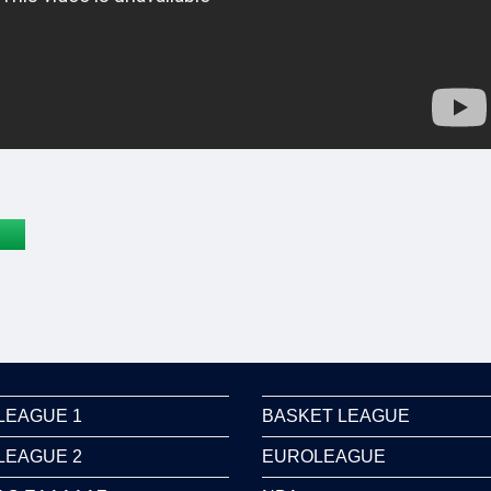
LEAGUE 1
BASKET LEAGUE
LEAGUE 2
EUROLEAGUE