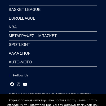
BASKET LEAGUE
EUROLEAGUE
NBA
ΜΕΤΑΓΡΑΦΕΣ – ΜΠΑΣΚΕΤ
SPOTLIGHT
ΑΛΛΑ ΣΠΟΡ
AUTO-MOTO
Follow Us
Opens
Opens
Opens
ΚΕΘΕΑ 21+ |Αρμόδιος Ρυθμιστής ΕΕΕΠ | Κίνδυνος εθισμού & απώλειας
in
in
in
περιουσίας | Γραμμή βοήθειας ΚΕΘΕΑ: 2109237777 | Παίξε Υπεύθυνα
a
a
a
Χρησιμοποιούμε συγκεκριμένα cookies για τη βελτίωση των
new
new
new
επιδόσεων του ιστότοπού μας και την ασφαλή περιήγησή σου