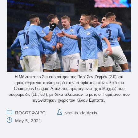
Η Μάντσεστερ Σίτι επικράτησε της Παρί Σεν Ζερμέν (2-0) και
προκρίθηκε για πρώτη φορά στην ιστορία της στον τελικό του
Champions League. Απόλυτος πρωταγωνιστής ο Μαχρέζ που
σκόραρε δις (11΄, 63’), με δέκα τελείωσαν το ματς οι Παριζιάνοι που
αγωνίστηκαν χωρίς τον Κίλιαν Εμπαπέ.
Post
Post
ΠΟΔΟΣΦΑΙΡΟ
vasilis kleideris
category:
author:
Post
May 5, 2021
published: