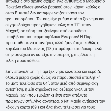
εκπλήξεις στο αρχικό σχήμα, ενώ αντιθέτως ο Μαουρίσιο
Ποκετίνο έδωσε φανέλα βασικού στον Ικάρντι καθώς ο
σταρ Εμπαπέ δεν κατάφερε να ξεπεράσει τον
τραυματισμό του. Το ματς είχε ρυθμό από το ξεκίνημα και
οι γηπεδούχοι προηγήθηκαν μόλις στο 11’΄με τον
Μαχρέζ, σε φάση που ξεκίνησε από σπουδαία
μεταβίβαση του τερματοφύλακα Εντερσον! Η Παρί
προσπάθησε να απαντήσει, αλλά ήταν άτυχη καθώς η
κεφαλιά του Μαρκίνιος (18’) σταμάτησε στο δοκάρι, ενώ
στην συνέχεια αν και είχε την υπεροχή, της έλειπε η
τελική προσπάθεια.
Στην επανάληψη, η Παρί ξεκίνησε καλύτερα και κέρδιζε
ολοένα μέτρα χωρίς όμως να παρουσιαστεί απειλητική.
Το ματς τελείωσε στο 64΄, όταν μετά από σεμιναριακή
αντεπίεση, η Σίτι σημείωσε και δεύτερο γκολ με τον
Μαχρέζ (65’) που εξελίχτηκε έτσι στον απόλυτο
πρωταγωνιστή. Λίγο αργότερα, ο Ντι Μαρία αντίκρισε την
κόκκινη κάρτα (69’) και όλα είχαν τελειώσει για τους