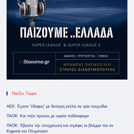
Παίζει Τώρα ..
ΑΕΚ: Έχασε “έδαφος” με δεύτερη γκέλα σε τρία παιχνίδια
ΠΑΟΚ: Και πάλι πρώτος με ωραίο ποδόσφαιρο
ΠΑΟΚ: Έβγαλε την υποχρέωση και στρέφει το βλέμμα του σε
Κηφισιά και Ολυμπιακό