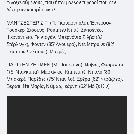
φιλοξενούμενους, που ήταν μάλλον τυχεροί που δεν
δέχτηκαν και τρίτο γκολ.
ΜΑΝΤΣΕΣΤΕΡ ΣΙΤΙ (Π. Γκουαρντιόλα): Έντερσον,
Γουόκερ, Στόουνς, Ρούμπεν Ντίαζ, Ζιντσένκο,
Φερναντίνιο, Γκιντογάν, Μπερνάντο Σίλβα (82’
Στέρλινγκ), Φόντεν (85’ Αγουέρο), Ντε Μπρόινε (82’
Γκάμπριελ Ζέσους), Μαχρέζ
ΠΑΡΙ ΣΕΝ ΖΕΡΜΕΝ (Μ. Ποτσετίνο): Νάβας, Φλορέντσι
(75’ Νταγκμπά), Μαρκίνιος, Κιμπεμπέ, Ντιαλό (83’
Μπάκερ), Παρέδες (75’ Ντανίλο), Ερέρα (62’ Ντράξλερ),
Βεράτι, Ντι Μαρία, Νεϊμάρ, Ικάρντι (62’ Μόιζε Κιν)