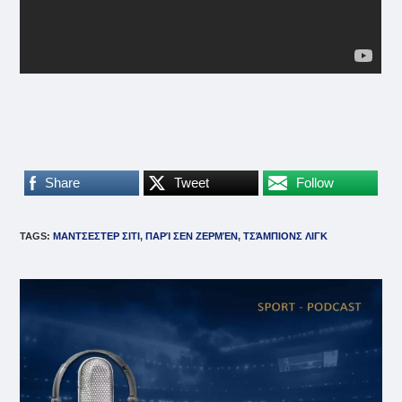
Share
Tweet
Follow
TAGS
:
ΜΑΝΤΣΕΣΤΕΡ ΣΙΤΙ
,
ΠΑΡΊ ΣΕΝ ΖΕΡΜΈΝ
,
ΤΣΆΜΠΙΟΝΣ ΛΙΓΚ