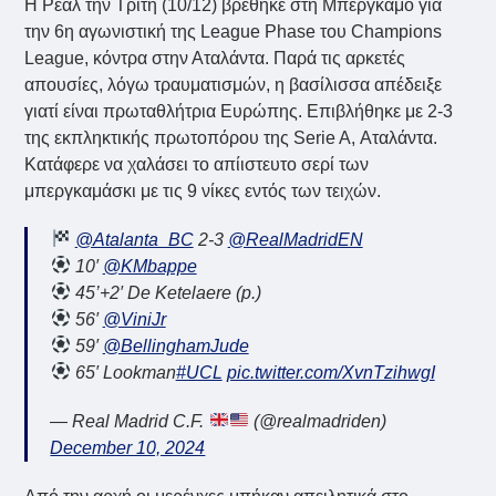
Η Ρεάλ την Τρίτη (10/12) βρέθηκε στη Μπέργκαμο για
την 6η αγωνιστική της League Phase του Champions
League, κόντρα στην Αταλάντα. Παρά τις αρκετές
απουσίες, λόγω τραυματισμών, η βασίλισσα απέδειξε
γιατί είναι πρωταθλήτρια Ευρώπης. Επιβλήθηκε με 2-3
της εκπληκτικής πρωτοπόρου της Serie A, Αταλάντα.
Κατάφερε να χαλάσει το απίιστευτο σερί των
μπεργκαμάσκι με τις 9 νίκες εντός των τειχών.
@Atalanta_BC
2-3
@RealMadridEN
10′
@KMbappe
45’+2′ De Ketelaere (p.)
56′
@ViniJr
59′
@BellinghamJude
65′ Lookman
#UCL
pic.twitter.com/XvnTzihwgI
— Real Madrid C.F.
(@realmadriden)
December 10, 2024