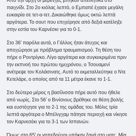
Από την αρχή οι μερένχες μπήκαν απειλητικά στο
παιχνίδι. Στο 2ο κιόλας λεπτό, ο Εμπαπέ έχασε μεγάλη
ευκαιρία σε τετ-α-τετ. Δικαιώθηκε όμως οκτώ λεπτά
αργότερα. Το σουτ που επιχείρησε από δεξιά κατέληξε
στην εστία του Καρνέσκι για το 0-1.
Στο 36′ παρόλα αυτά, ο Γάλλος ήταν άτυχος και
αποχώρησε με πρόβλημα τραυματισμού. Τη θέση του
πήρε ο Ροντρίγκο. Λίγο αργότερα και συγκεκριμένα πριν
την εκπνοή του πρώτου ημιχρόνου, ο Τσουαμενί
ανέτρεψε τον Κολάσινατς. Αυτό το εκμεταλλεύτηκε ο Ντε
Κετελάρε, ο οποίος από τα 11 μέτρα έκανε το 1-1.
Στο δεύτερο μέρος η βασίλισσα πήρε αυτό που ήθελε
από νωρίς. Στο 56′ ο Βινίσιους βρέθηκε σε θέση βολής
και ευστόχησε για το 2-1 της ομάδας του. Μόλις τρία
λεπτά αργότερα ο Μπέλιγχαμ πάτησε περιοχή και νίκησε
τον Καρνεσέκι για το 3-1 των Ισπανών.
Όμως στο 65′ οι γηπεδούχοι μπήκαν ξανά στο ματς. Μία