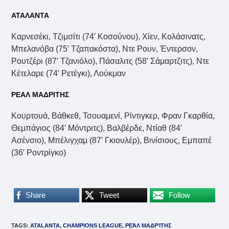
ΑΤΑΛΑΝΤΑ
Καρνεσέκι, Τζιμσίτι (74′ Κοσούνου), Χίεν, Κολάσινατς,
Μπελανόβα (75′ Τζαπακόστα), Ντε Ρουν, Έντερσον,
Ρουτζέρι (87′ Τζανιόλο), Πάσαλιτς (58′ Σάμαρτζιτς), Ντε
Κέτελαρε (74′ Ρετέγκι), Λούκμαν
ΡΕΑΛ ΜΑΔΡΙΤΗΣ
Κουρτουά, Βάθκεθ, Τσουαμενί, Ρίντιγκερ, Φραν Γκαρθία,
Θεμπάγιος (84′ Μόντριτς), Βαλβέρδε, Ντίαθ (84′
Ασένσιο), Μπέλιγχαμ (87′ Γκιουλέρ), Βινίσιους, Εμπαπέ
(36′ Ροντρίγκο)
Share
Tweet
Follow
TAGS
:
ATALANTA
,
CHAMPIONS LEAGUE
,
ΡΕΆΛ ΜΑΔΡΊΤΗΣ