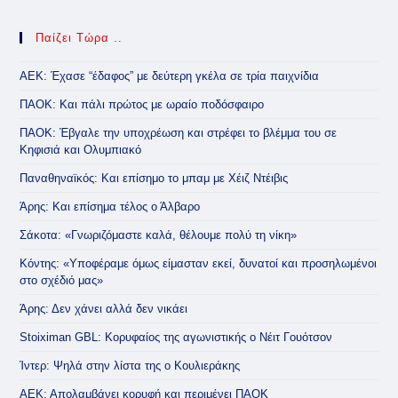
Παίζει Τώρα ..
ΑΕΚ: Έχασε “έδαφος” με δεύτερη γκέλα σε τρία παιχνίδια
ΠΑΟΚ: Και πάλι πρώτος με ωραίο ποδόσφαιρο
ΠΑΟΚ: Έβγαλε την υποχρέωση και στρέφει το βλέμμα του σε
Κηφισιά και Ολυμπιακό
Παναθηναϊκός: Και επίσημο το μπαμ με Χέιζ Ντέιβις
Άρης: Και επίσημα τέλος ο Άλβαρο
Σάκοτα: «Γνωριζόμαστε καλά, θέλουμε πολύ τη νίκη»
Κόντης: «Υποφέραμε όμως είμασταν εκεί, δυνατοί και προσηλωμένοι
στο σχέδιό μας»
Άρης: Δεν χάνει αλλά δεν νικάει
Stoiximan GBL: Κορυφαίος της αγωνιστικής ο Νέιτ Γουότσον
Ίντερ: Ψηλά στην λίστα της ο Κουλιεράκης
ΑΕΚ: Απολαμβάνει κορυφή και περιμένει ΠΑΟΚ