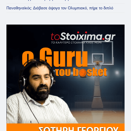
Παναθηναϊκός: Διάβασε άψογα τον Ολυμπιακό, πήρε το διπλό