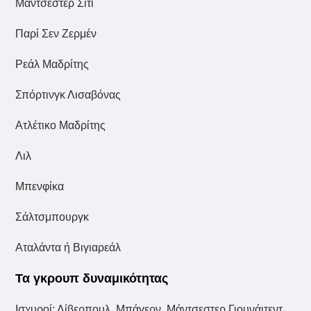
Μάντσεστερ Σίτι
Παρί Σεν Ζερμέν
Ρεάλ Μαδρίτης
Σπόρτινγκ Λισαβόνας
Ατλέτικο Μαδρίτης
Λιλ
Μπενφίκα
Σάλτσμπουργκ
Αταλάντα ή Βιγιαρεάλ
Τα γκρουπ δυναμικότητας
Ισχυροί: Λίβερπουλ, Μπάγερν, Μάντσεστερ Γιουνάιτεντ,