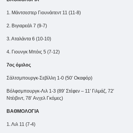
1. Μάντσεστερ Γιουνάιτεντ 11 (11-8)
2. Βιγιαρεάλ 7 (9-7)
3. Αταλάντα 6 (10-10)
4. Γιουνγκ Μπόις 5 (7-12)
7ος όμιλος
Σάλτσμπουργκ-Σεβίλλη 1-0 (50′ Οκαφόρ)
Βόλφσμπουργκ-Λιλ 1-3 (89′ Στέφεν – 11′ Γιλμάζ, 72′
Ντέιβιντ, 78′ Aνχελ Γκόμες)
ΒΑΘΜΟΛΟΓΙΑ
1. Λιλ 11 (7-4)