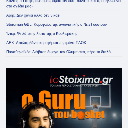
Κόντης: «Υποφέραμε όμως είμασταν εκεί, δυνατοί και προσηλωμένοι
στο σχέδιό μας»
Άρης: Δεν χάνει αλλά δεν νικάει
Stoiximan GBL: Κορυφαίος της αγωνιστικής ο Νέιτ Γουότσον
Ίντερ: Ψηλά στην λίστα της ο Κουλιεράκης
ΑΕΚ: Απολαμβάνει κορυφή και περιμένει ΠΑΟΚ
Παναθηναϊκός: Διάβασε άψογα τον Ολυμπιακό, πήρε το διπλό