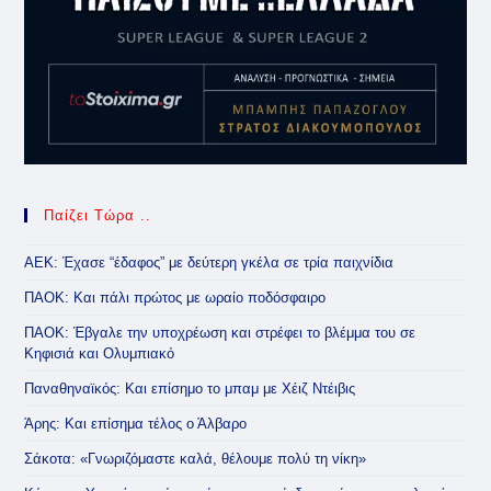
Παίζει Τώρα ..
ΑΕΚ: Έχασε “έδαφος” με δεύτερη γκέλα σε τρία παιχνίδια
ΠΑΟΚ: Και πάλι πρώτος με ωραίο ποδόσφαιρο
ΠΑΟΚ: Έβγαλε την υποχρέωση και στρέφει το βλέμμα του σε
Κηφισιά και Ολυμπιακό
Παναθηναϊκός: Και επίσημο το μπαμ με Χέιζ Ντέιβις
Άρης: Και επίσημα τέλος ο Άλβαρο
Σάκοτα: «Γνωριζόμαστε καλά, θέλουμε πολύ τη νίκη»