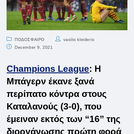
Post
Post
ΠΟΔΟΣΦΑΙΡΟ
vasilis kleideris
category:
author:
Post
December 9, 2021
published:
Champions League
: Η
Μπάγερν έκανε ξανά
περίπατο κόντρα στους
Καταλανούς (3-0), που
έμειναν εκτός των “16” της
διοργάνωσης πρώτη φορά