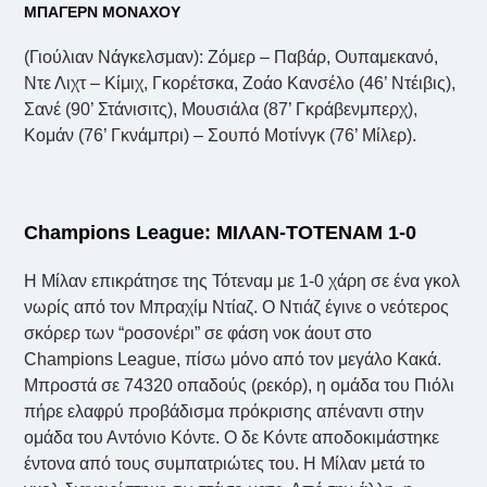
ΜΠΑΓΕΡΝ ΜΟΝΑΧΟΥ
(Γιούλιαν Νάγκελσμαν): Ζόμερ – Παβάρ, Ουπαμεκανό,
Ντε Λιχτ – Κίμιχ, Γκορέτσκα, Ζοάο Κανσέλο (46’ Ντέιβις),
Σανέ (90’ Στάνισιτς), Μουσιάλα (87’ Γκράβενμπερχ),
Κομάν (76’ Γκνάμπρι) – Σουπό Μοτίνγκ (76’ Μίλερ).
Champions League: ΜΙΛΑΝ-ΤΟΤΕΝΑΜ 1-0
Η Μίλαν επικράτησε της Τότεναμ με 1-0 χάρη σε ένα γκολ
νωρίς από τον Μπραχίμ Ντίαζ. Ο Ντιάζ έγινε ο νεότερος
σκόρερ των “ροσονέρι” σε φάση νοκ άουτ στο
Champions League, πίσω μόνο από τον μεγάλο Κακά.
Μπροστά σε 74320 οπαδούς (ρεκόρ), η ομάδα του Πιόλι
πήρε ελαφρύ προβάδισμα πρόκρισης απέναντι στην
ομάδα του Αντόνιο Κόντε. Ο δε Κόντε αποδοκιμάστηκε
έντονα από τους συμπατριώτες του. Η Μίλαν μετά το