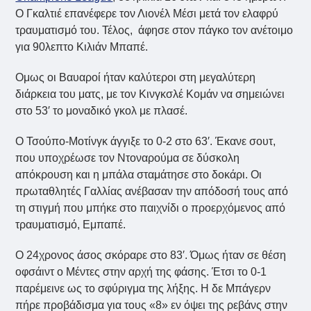
Ο Γκαλτιέ επανέφερε τον Λιονέλ Μέσι μετά τον ελαφρύ
τραυματισμό του. Τέλος, άφησε στον πάγκο τον ανέτοιμο
για 90λεπτο Κιλιάν Μπαπέ.
Ομως οι Βαυαροί ήταν καλύτεροι στη μεγαλύτερη
διάρκεια του ματς, με τον Κινγκσλέ Κομάν να σημειώνει
στο 53′ το μοναδικό γκολ με πλασέ.
Ο Τσούπο-Μοτίνγκ άγγιξε το 0-2 στο 63′. Έκανε σουτ,
που υποχρέωσε τον Ντοναρούμα σε δύσκολη
απόκρουση και η μπάλα σταμάτησε στο δοκάρι. Οι
πρωταθλητές Γαλλίας ανέβασαν την απόδοσή τους από
τη στιγμή που μπήκε στο παιχνίδι ο προερχόμενος από
τραυματισμό, Εμπαπέ.
Ο 24χρονος άσος σκόραρε στο 83′. Όμως ήταν σε θέση
οφσάιντ ο Μέντες στην αρχή της φάσης. Έτσι το 0-1
παρέμεινε ως το σφύριγμα της λήξης. Η δε Μπάγερν
πήρε προβάδισμα για τους «8» εν όψει της ρεβάνς στην