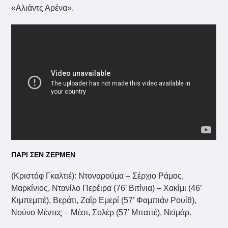
«Αλιάντς Αρένα».
ΠΑΡΙ ΣΕΝ ΖΕΡΜΕΝ
(Κριστόφ Γκαλτιέ): Ντοναρούμα – Σέρχιο Ράμος,
Μαρκίνιος, Ντανίλο Περέιρα (76’ Βιτίνια) – Χακίμι (46’
Κιμπεμπέ), Βεράτι, Ζαΐρ Εμερί (57’ Φαμπιάν Ρουίθ),
Νούνο Μέντες – Μέσι, Σολέρ (57’ Μπαπέ), Νεϊμάρ.