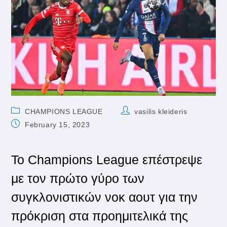
Post
Post
CHAMPIONS LEAGUE
vasilis kleideris
category:
author:
Post
February 15, 2023
published:
Το Champions League επέστρεψε
με τον πρώτο γύρο των
συγκλονιστικών νοκ αουτ για την
πρόκριση στα προημιτελικά της