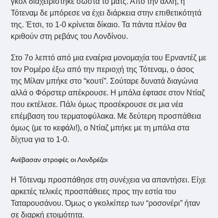
γκολ διαχειρίστηκε σωστά το ματς. Από την άλλη, η
Τότεναμ δε μπόρεσε να έχει διάρκεια στην επιθετικότητά
της. Έτσι, το 1-0 κρίνεται δίκαιο. Τα πάντα πλέον θα
κριθούν στη ρεβάνς του Λονδίνου.
Στο 7ο λεπτό από μια εναέρια μονομαχία του Ερναντέζ με
τον Ρομέρο έξω από την περιοχή της Τότεναμ, ο άσος
της Μίλαν μπήκε στο “κουτί”. Σούταρε δυνατά διαγώνια
αλλά ο Φόρστερ απέκρουσε. Η μπάλα έφτασε στον Ντίαζ
που εκτέλεσε. Πάλι όμως προσέκρουσε σε μια νέα
επέμβαση του τερματοφύλακα. Με δεύτερη προσπάθεια
όμως (με το κεφάλι!), ο Ντίαζ μπήκε με τη μπάλα στα
δίχτυα για το 1-0.
Ανέβασαν στροφές οι Λονδρέζοι
Η Τότεναμ προσπάθησε στη συνέχεια να απαντήσει. Είχε
αρκετές τελικές προσπάθειες προς την εστία του
Ταταρουσάνου. Όμως ο γκολκίπερ των “ροσονέρι” ήταν
σε διαρκή ετοιμότητα.