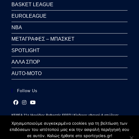
BASKET LEAGUE
EUROLEAGUE
NBA
ΜΕΤΑΓΡΑΦΕΣ – ΜΠΑΣΚΕΤ
SPOTLIGHT
ΑΛΛΑ ΣΠΟΡ
AUTO-MOTO
Follow Us
Opens
Opens
Opens
ΚΕΘΕΑ 21+ |Αρμόδιος Ρυθμιστής ΕΕΕΠ | Κίνδυνος εθισμού & απώλειας
in
in
in
περιουσίας | Γραμμή βοήθειας ΚΕΘΕΑ: 2109237777 | Παίξε Υπεύθυνα
a
a
a
Χρησιμοποιούμε συγκεκριμένα cookies για τη βελτίωση των
new
new
new
επιδόσεων του ιστότοπού μας και την ασφαλή περιήγησή σου
tab
tab
tab
σε αυτόν. Καλώς ήρθατε στο sportcycles.gr!