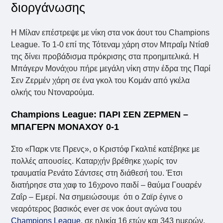
διοργάνωσης
Η Μίλαν επέστρεψε με νίκη στα νοκ άουτ του Champions
League. Το 1-0 επί της Τότεναμ χάρη στον Μπραΐμ Ντίαθ
της δίνει προβάδισμα πρόκρισης στα προημιτελικά. Η
Μπάγερν Μονάχου πήρε μεγάλη νίκη στην έδρα της Παρί
Σεν Ζερμέν χάρη σε ένα γκολ του Κομάν από γκέλα
ολκής του Ντοναρούμα.
Champions League: ΠΑΡΙ ΣΕΝ ΖΕΡΜΕΝ –
ΜΠΑΓΕΡΝ ΜΟΝΑΧΟΥ 0-1
Στο «Παρκ ντε Πρενς», ο Κριστόφ Γκαλτιέ κατέβηκε με
πολλές απουσίες. Καταρχήν βρέθηκε χωρίς τον
τραυματία Ρενάτο Σάντσες στη διάθεσή του. Έτσι
διατήρησε στα χαφ το 16χρονο παιδί – θαύμα Γουαρέν
Ζαΐρ – Εμερί. Να σημειώσουμε ότι ο Ζαϊρ έγινε ο
νεαρότερος βασικός ever σε νοκ άουτ αγώνα του
Champions League
, σε ηλικία 16 ετών και 343 ημερών.