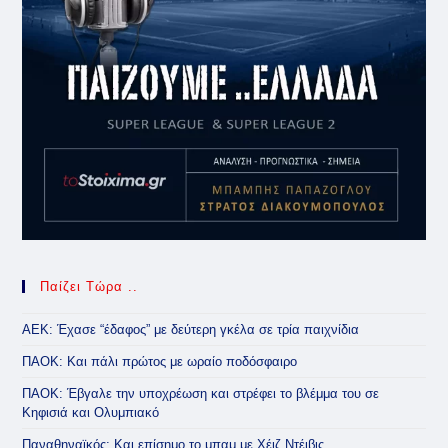
Παίζει Τώρα ..
ΑΕΚ: Έχασε “έδαφος” με δεύτερη γκέλα σε τρία παιχνίδια
ΠΑΟΚ: Και πάλι πρώτος με ωραίο ποδόσφαιρο
ΠΑΟΚ: Έβγαλε την υποχρέωση και στρέφει το βλέμμα του σε
Κηφισιά και Ολυμπιακό
Παναθηναϊκός: Και επίσημο το μπαμ με Χέιζ Ντέιβις