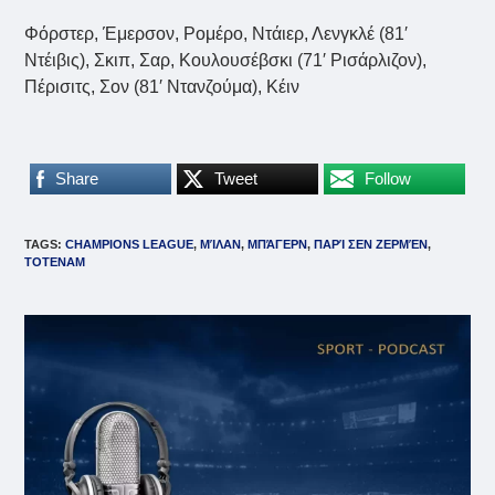
Φόρστερ, Έμερσον, Ρομέρο, Ντάιερ, Λενγκλέ (81′
Ντέιβις), Σκιπ, Σαρ, Κουλουσέβσκι (71′ Ρισάρλιζον),
Πέρισιτς, Σον (81′ Ντανζούμα), Κέιν
Share
Tweet
Follow
TAGS
:
CHAMPIONS LEAGUE
,
ΜΊΛΑΝ
,
ΜΠΆΓΕΡΝ
,
ΠΑΡΊ ΣΕΝ ΖΕΡΜΈΝ
,
ΤΟΤΕΝΑΜ