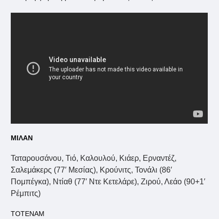
ΜΙΛΑΝ
Ταταρουσάνου, Τιό, Καλουλού, Κιάερ, Ερναντέζ,
Σαλεμάκερς (77′ Μεσίας), Κρούνιτς, Τονάλι (86′
Πομπέγκα), Ντίαθ (77′ Ντε Κετελάρε), Ζιρού, Λεάο (90+1′
Ρέμπιτς)
ΤΟΤΕΝΑΜ