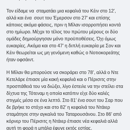
Τον είδαμε να σταματάει μια κεφαλιά του Κέιν στο 12′,
αλλά και ένα σουτ του Έμερσον στο 27′ και επίσης
κάποιες ακόμα φάσεις, πριν η Μίλαν ισορροπήσει κοντά
στο ημίωρο. Μέχρι το τέλος του πρώτου μέρους οι δύο
ομάδες δημιούργησαν μόνο προϋποθέσεις. Όχι όμως
ευκαιρίες. Ακόμα και στο 47′ η διπλή ευκαιρία με Σον και
Κέιν θεωρείται ως μη γενόμενη καθώς ο Νοτιοκορεάτης
ήταν οφσάιντ.
Η Μίλαν θα μπορούσε να σκοράρει στο 78’, αλλά ο Ντε
Κετελάρε έπιασε μία κακή κεφαλιά και ο Πέρισιτς στην
προσπάθειά του να διώξει, λίγο έστειλε να την στείλει στα
δίχτυα της Τότεναμ η οποία κατόπιν είχε δύο καλές
στιγμές μέσα σε ένα λεπτό. Στο 81′ ένα σουτ του Σαρ που
δε βρήκε το στόχο και στο 82′ η κεφαλιά του Ντάιερ
σταμάτησε στην αγκαλιά του Ταταρουσάνου. Στο 86′ από
κόρνερ του Πέρισιτς η Ντάιερ έπιασε νέα κεφαλιά αλλά
αυτή τη φορά η μπάλα έφυγε εκτός εστίας.