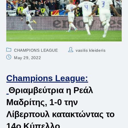
Post
Post
CHAMPIONS LEAGUE
vasilis kleideris
category:
author:
Post
May 29, 2022
published:
Champions League:
Θριαμβεύτρια η Ρεάλ
Μαδρίτης, 1-0 την
Λίβερπουλ κατακτώντας το
14ο Κύπελλο