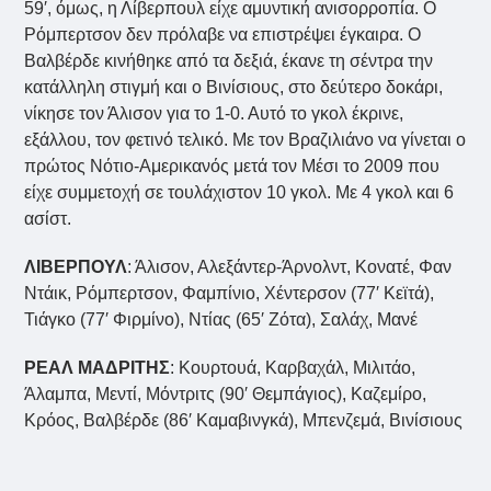
59′, όμως, η Λίβερπουλ είχε αμυντική ανισορροπία. Ο
Ρόμπερτσον δεν πρόλαβε να επιστρέψει έγκαιρα. Ο
Βαλβέρδε κινήθηκε από τα δεξιά, έκανε τη σέντρα την
κατάλληλη στιγμή και ο Βινίσιους, στο δεύτερο δοκάρι,
νίκησε τον Άλισον για το 1-0. Αυτό το γκολ έκρινε,
εξάλλου, τον φετινό τελικό. Με τον Βραζιλιάνο να γίνεται ο
πρώτος Νότιο-Αμερικανός μετά τον Μέσι το 2009 που
είχε συμμετοχή σε τουλάχιστον 10 γκολ. Με 4 γκολ και 6
ασίστ.
ΛΙΒΕΡΠΟΥΛ
: Άλισον, Αλεξάντερ-Άρνολντ, Κονατέ, Φαν
Ντάικ, Ρόμπερτσον, Φαμπίνιο, Χέντερσον (77′ Κεϊτά),
Τιάγκο (77′ Φιρμίνο), Ντίας (65′ Ζότα), Σαλάχ, Μανέ
ΡΕΑΛ ΜΑΔΡΙΤΗΣ
: Κουρτουά, Καρβαχάλ, Μιλιτάο,
Άλαμπα, Μεντί, Μόντριτς (90′ Θεμπάγιος), Καζεμίρο,
Κρόος, Βαλβέρδε (86′ Καμαβινγκά), Μπενζεμά, Βινίσιους