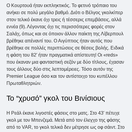
Ο Κουρτουά ήταν εκπληκτικός. Το φετινό τρόπαιο του
ανήκει σε πολύ μεγάλο βαθμό. Διότι ο Βέλγος γκολκίπερ
στον τελικό έκανε όχι τρεις ή τέσσερις επεμβάσεις, αλλά
εννέα (9). Λέγοντας όχι τις περισσότερες φορές στον
Σαλάχ, όπως και σε όποιον άλλον παίκτη της Λίβερπουλ
βρέθηκε απέναντί του. Ο Αιγύπτιος ήταν αυτός που
βρέθηκε σε πολλές περιπτώσεις σε θέσεις βολής. Ειδικά
η φάση του 82′ ήταν πραγματικά απίστευτη! Οι «reds»
που έκαναν μια φανταστική σεζόν με δύο τίτλους, έχασαν
τους άλλους δύο στις λεπτομέρειες. Τόσο αυτόν της
Premier League όσο και τον αντίστοιχο του κυπέλλου
Πρωταθλητριών.
Το “χρυσό” γκολ του Βινίσιους
Η Ρεάλ έκανε λιγοστές φάσεις στο ματς. Στο 43′ πέτυχε
γκολ με τον Μπενζεμά. Μετά από τον έλεγχο της φάσης
από το VAR, το γκολ τελικά δεν μέτρησε ως οφ σάιντ. Στο