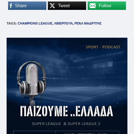
Share
Tweet
Follow
TAGS
:
CHAMPIONS LEAGUE
,
ΛΙΒΕΡΠΟΥΛ
,
ΡΕΆΛ ΜΑΔΡΊΤΗΣ