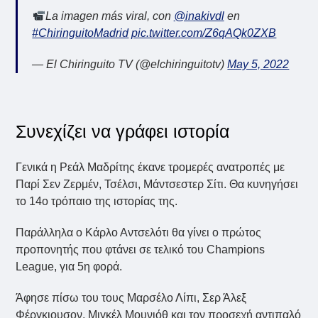
La imagen más viral, con
@inakivdl
en
#ChiringuitoMadrid
pic.twitter.com/Z6qAQk0ZXB
— El Chiringuito TV (@elchiringuitotv)
May 5, 2022
Συνεχίζει να γράφει ιστορία
Γενικά η Ρεάλ Μαδρίτης έκανε τρομερές ανατροπές με
Παρί Σεν Ζερμέν, Τσέλσι, Μάντσεστερ Σίτι. Θα κυνηγήσει
το 14ο τρόπαιο της ιστορίας της.
Παράλληλα ο Κάρλο Αντσελότι θα γίνει ο πρώτος
προπονητής που φτάνει σε τελικό του Champions
League, για 5η φορά.
Άφησε πίσω του τους Μαρσέλο Λίπι, Σερ Άλεξ
Φέργκιουσον, Μιγκέλ Μουνιόθ και τον προσεχή αντιπαλό