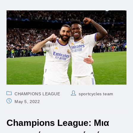
Post
Post
CHAMPIONS LEAGUE
sportcycles team
category:
author:
Post
May 5, 2022
published:
Champions League: Μια