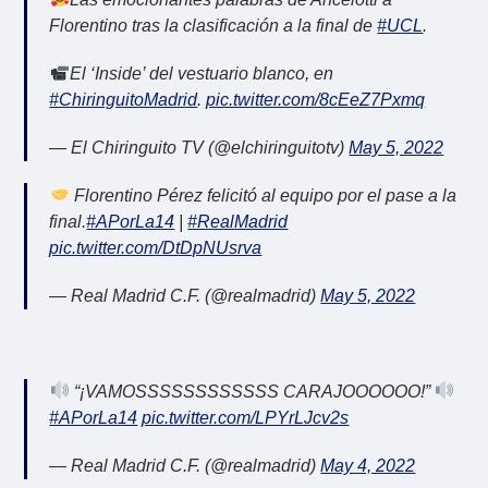
Florentino tras la clasificación a la final de
#UCL
.
El ‘Inside’ del vestuario blanco, en
#ChiringuitoMadrid
.
pic.twitter.com/8cEeZ7Pxmq
— El Chiringuito TV (@elchiringuitotv)
May 5, 2022
Florentino Pérez felicitó al equipo por el pase a la
final.
#APorLa14
|
#RealMadrid
pic.twitter.com/DtDpNUsrva
— Real Madrid C.F. (@realmadrid)
May 5, 2022
“¡VAMOSSSSSSSSSSSS CARAJOOOOOO!”
#APorLa14
pic.twitter.com/LPYrLJcv2s
— Real Madrid C.F. (@realmadrid)
May 4, 2022