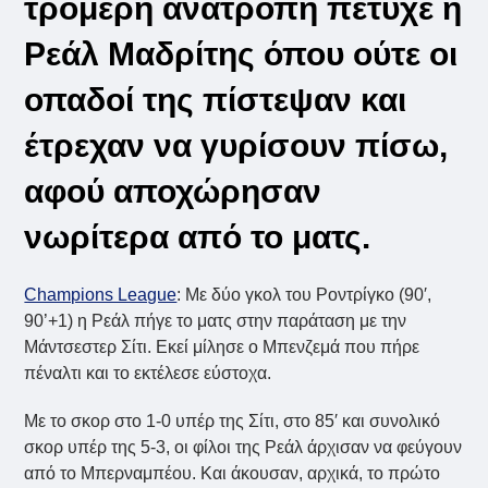
τρομερή ανατροπή πέτυχε η
Ρεάλ Μαδρίτης όπου ούτε οι
οπαδοί της πίστεψαν και
έτρεχαν να γυρίσουν πίσω,
αφού αποχώρησαν
νωρίτερα από το ματς.
Champions League
: Με δύο γκολ του Ροντρίγκο (90′,
90’+1) η Ρεάλ πήγε το ματς στην παράταση με την
Μάντσεστερ Σίτι. Εκεί μίλησε ο Μπενζεμά που πήρε
πέναλτι και το εκτέλεσε εύστοχα.
Με το σκορ στο 1-0 υπέρ της Σίτι, στο 85′ και συνολικό
σκορ υπέρ της 5-3, οι φίλοι της Ρεάλ άρχισαν να φεύγουν
από το Μπερναμπέου. Και άκουσαν, αρχικά, το πρώτο