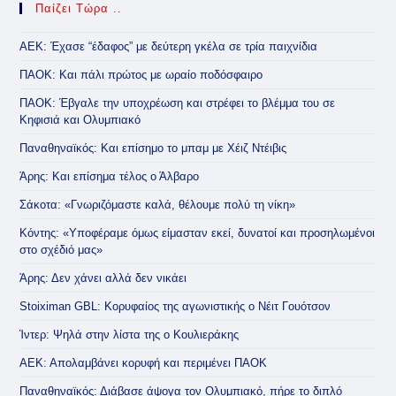
Παίζει Τώρα ..
ΑΕΚ: Έχασε “έδαφος” με δεύτερη γκέλα σε τρία παιχνίδια
ΠΑΟΚ: Και πάλι πρώτος με ωραίο ποδόσφαιρο
ΠΑΟΚ: Έβγαλε την υποχρέωση και στρέφει το βλέμμα του σε
Κηφισιά και Ολυμπιακό
Παναθηναϊκός: Και επίσημο το μπαμ με Χέιζ Ντέιβις
Άρης: Και επίσημα τέλος ο Άλβαρο
Σάκοτα: «Γνωριζόμαστε καλά, θέλουμε πολύ τη νίκη»
Κόντης: «Υποφέραμε όμως είμασταν εκεί, δυνατοί και προσηλωμένοι
στο σχέδιό μας»
Άρης: Δεν χάνει αλλά δεν νικάει
Stoiximan GBL: Κορυφαίος της αγωνιστικής ο Νέιτ Γουότσον
Ίντερ: Ψηλά στην λίστα της ο Κουλιεράκης
ΑΕΚ: Απολαμβάνει κορυφή και περιμένει ΠΑΟΚ
Παναθηναϊκός: Διάβασε άψογα τον Ολυμπιακό, πήρε το διπλό