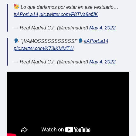
Lo que daríamos por estar en ese vestuario…
#APorLa14
pic.twitter.com/F8TVa8efJK
— Real Madrid C.F. (@realmadrid)
May 4, 2022
“¡VAMOSSSSSSSSSSS!”
#APorLa14
pic.twitter.com/K73lKMMT1I
— Real Madrid C.F. (@realmadrid)
May 4, 2022