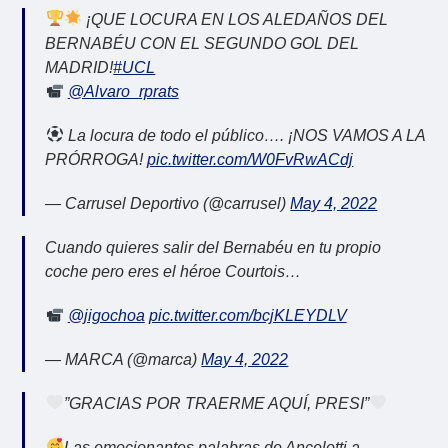
¡QUE LOCURA EN LOS ALEDAÑOS DEL
BERNABÉU CON EL SEGUNDO GOL DEL
MADRID!
#UCL
@Alvaro_rprats
La locura de todo el público…. ¡NOS VAMOS A LA
PRÓRROGA!
pic.twitter.com/W0FvRwACdj
— Carrusel Deportivo (@carrusel)
May 4, 2022
Cuando quieres salir del Bernabéu en tu propio
coche pero eres el héroe Courtois…
@jigochoa
pic.twitter.com/bcjKLEYDLV
— MARCA (@marca)
May 4, 2022
”GRACIAS POR TRAERME AQUÍ, PRESI”
Las emocionantes palabras de Ancelotti a