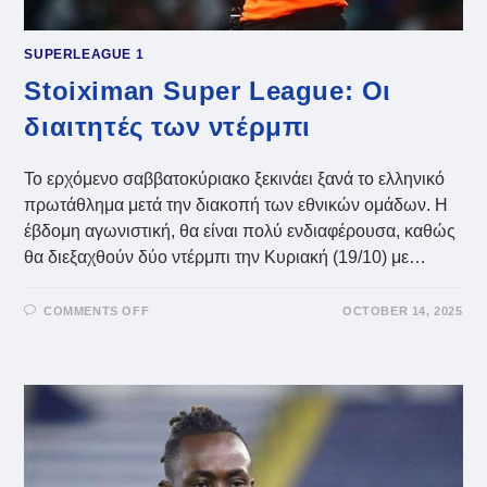
SUPERLEAGUE 1
Stoiximan Super League: Οι
διαιτητές των ντέρμπι
Το ερχόμενο σαββατοκύριακο ξεκινάει ξανά το ελληνικό
πρωτάθλημα μετά την διακοπή των εθνικών ομάδων. Η
έβδομη αγωνιστική, θα είναι πολύ ενδιαφέρουσα, καθώς
θα διεξαχθούν δύο ντέρμπι την Κυριακή (19/10) με…
ON
COMMENTS OFF
OCTOBER 14, 2025
STOIXIMAN
SUPER
LEAGUE:
ΟΙ
ΔΙΑΙΤΗΤΈΣ
ΤΩΝ
ΝΤΈΡΜΠΙ