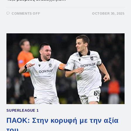
ON
COMMENTS OFF
OCTOBER 30, 2025
STOIXIMAN
SUPER
LEAGUE:
ΠΑΊΚΤΗΣ
ΤΗΣ
ΑΓΩΝΙΣΤΙΚΉΣ
Ο
ΟΖΝΤΌΕΦ
SUPERLEAGUE 1
ΠΑΟΚ: Στην κορυφή με την αξία
του