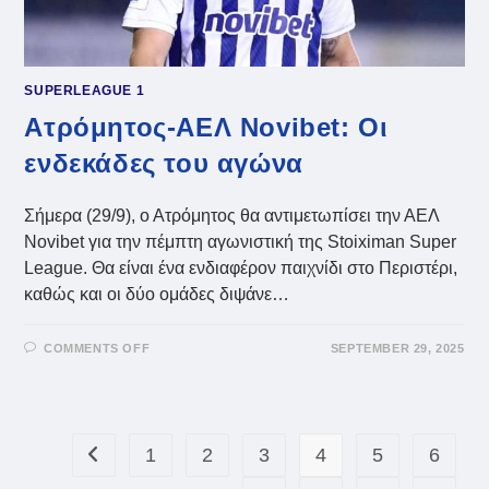
SUPERLEAGUE 1
Ατρόμητος-ΑΕΛ Novibet: Οι
ενδεκάδες του αγώνα
Σήμερα (29/9), ο Ατρόμητος θα αντιμετωπίσει την ΑΕΛ
Novibet για την πέμπτη αγωνιστική της Stoiximan Super
League. Θα είναι ένα ενδιαφέρον παιχνίδι στο Περιστέρι,
καθώς και οι δύο ομάδες διψάνε…
ON
COMMENTS OFF
SEPTEMBER 29, 2025
ΑΤΡΌΜΗΤΟΣ-
ΑΕΛ
NOVIBET:
ΟΙ
ΕΝΔΕΚΆΔΕΣ
ΤΟΥ
ΑΓΏΝΑ
1
2
3
4
5
6
Go to the previous page