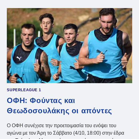
Η
ΑΠΟΣΤΟΛΉ
ΓΙΑ
ΤΟ
ΜΑΤΣ
ΜΕ
ΤΟΝ
ΟΦΗ
SUPERLEAGUE 1
ΟΦΗ: Φούντας και
Θεωδοσουλάκης οι απόντες
Ο ΟΦΗ συνέχισε την προετοιμασία του ενόψει του
αγώνα με τον Άρη το Σάββατο (4/10, 18:00) στην έδρα