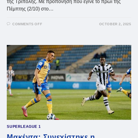
της Τρίπολης. Με προπόνηση που έγινε το πρωί της
Πέμπτης (2/10) στο…
ON
COMMENTS OFF
OCTOBER 2, 2025
ΟΦΗ:
ΦΟΎΝΤΑΣ
ΚΑΙ
ΘΕΩΔΟΣΟΥΛΆΚΗΣ
ΟΙ
ΑΠΌΝΤΕΣ
SUPERLEAGUE 1
Μακέντα: Συνεχίστηκε η