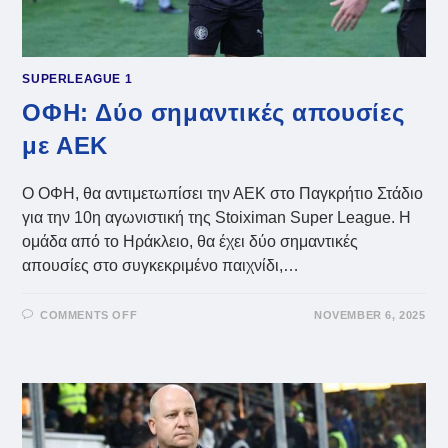
SUPERLEAGUE 1
ΟΦΗ: Δύο σημαντικές απουσίες
με ΑΕΚ
Ο ΟΦΗ, θα αντιμετωπίσει την ΑΕΚ στο Παγκρήτιο Στάδιο
για την 10η αγωνιστική της Stoiximan Super League. Η
ομάδα από το Ηράκλειο, θα έχει δύο σημαντικές
απουσίες στο συγκεκριμένο παιχνίδι,…
ON
COMMENTS OFF
NOVEMBER 6, 2025
ΟΦΗ:
ΔΎΟ
ΣΗΜΑΝΤΙΚΈΣ
ΑΠΟΥΣΊΕΣ
ΜΕ
ΑΕΚ