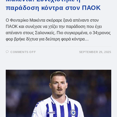
παράδοση κόντρα στον ΠΑΟΚ
Ο Φεντερίκο Μακέντα σκόραρε ξανά απέναντι στον
ΠΑΟΚ και συνέχισε να χτίζει την παράδοση που έχει
απέναντι στους Σαλονικείς. Πιο συγκεριμένα, ο 34χρονος
φορ βρήκε δίχτυα για δεύτερη φορά κόντρα…
ON
COMMENTS OFF
SEPTEMBER 29, 2025
ΜΑΚΈΝΤΑ:
ΣΥΝΕΧΊΣΤΗΚΕ
Η
ΠΑΡΆΔΟΣΗ
ΚΌΝΤΡΑ
ΣΤΟΝ
ΠΑΟΚ