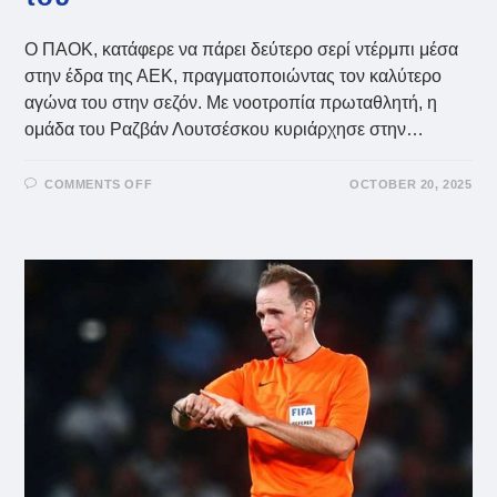
Ο ΠΑΟΚ, κατάφερε να πάρει δεύτερο σερί ντέρμπι μέσα
στην έδρα της ΑΕΚ, πραγματοποιώντας τον καλύτερο
αγώνα του στην σεζόν. Με νοοτροπία πρωταθλητή, η
ομάδα του Ραζβάν Λουτσέσκου κυριάρχησε στην…
ON
COMMENTS OFF
OCTOBER 20, 2025
ΠΑΟΚ:
ΣΤΗΝ
ΚΟΡΥΦΉ
ΜΕ
ΤΗΝ
ΑΞΊΑ
ΤΟΥ