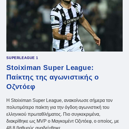
SUPERLEAGUE 1
Stoiximan Super League:
Παίκτης της αγωνιστικής ο
Οζντόεφ
Η Stoiximan Super League, ανακοίνωσε σήμερα τον
πολυτιμότερο παίκτη για την όγδοη αγωνιστική του
ελληνικού πρωταθλήματος. Πιο συγκεκριμένα,
διακρίθηκε ως MVP ο Μαγκομέντ Οζντόεφ, ο οποίος, με
48,8 βαθμούς αναδείχθηκε…