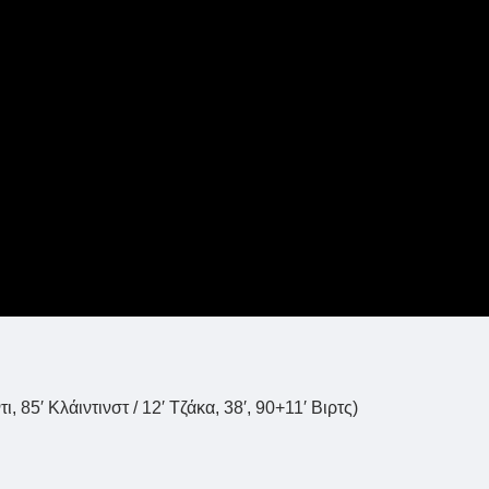
 85′ Κλάιντινστ / 12′ Τζάκα, 38′, 90+11′ Βιρτς)