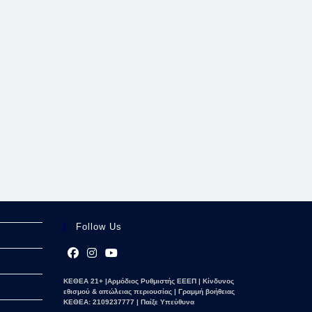
Follow Us
Opens
Opens
Opens
ΚΕΘΕΑ 21+ |Αρμόδιος Ρυθμιστής ΕΕΕΠ | Κίνδυνος
in
in
in
εθισμού & απώλειας περιουσίας | Γραμμή βοήθειας
a
a
a
ΚΕΘΕΑ: 2109237777 | Παίξε Υπεύθυνα