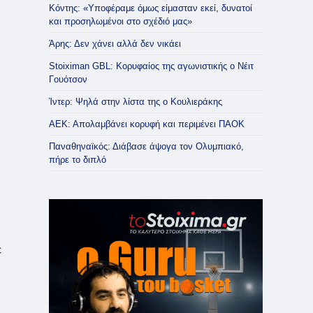
Κόντης: «Υποφέραμε όμως είμασταν εκεί, δυνατοί
και προσηλωμένοι στο σχέδιό μας»
Άρης: Δεν χάνει αλλά δεν νικάει
Stoiximan GBL: Κορυφαίος της αγωνιστικής ο Νέιτ
Γουότσον
Ίντερ: Ψηλά στην λίστα της ο Κουλιεράκης
ΑΕΚ: Απολαμβάνει κορυφή και περιμένει ΠΑΟΚ
Παναθηναϊκός: Διάβασε άψογα τον Ολυμπιακό,
πήρε το διπλό
ε