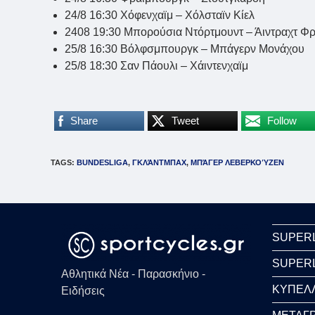
24/8 16:30 Χόφενχαϊμ – Χόλσταϊν Κίελ
2408 19:30 Μπορούσια Ντόρτμουντ – Άιντραχτ Φ
25/8 16:30 Βόλφσμπουργκ – Μπάγερν Μονάχου
25/8 18:30 Σαν Πάουλι – Χάιντενχαϊμ
Share
Tweet
Follow
TAGS
:
BUNDESLIGA
,
ΓΚΛΆΝΤΜΠΑΧ
,
ΜΠΆΓΕΡ ΛΕΒΕΡΚΟΎΖΕΝ
SUPER
SUPER
Αθλητικά Νέα - Παρασκήνιο -
ΚΥΠΕΛ
Ειδήσεις