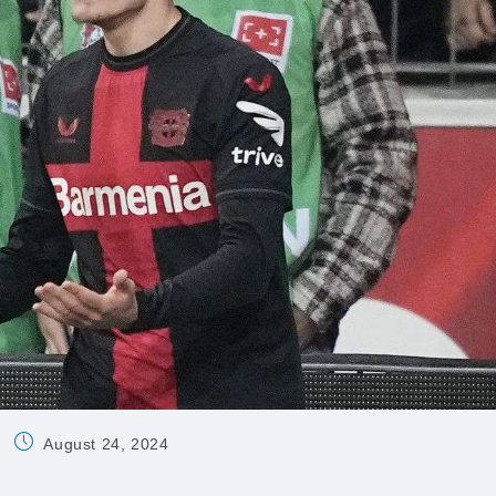
Post
August 24, 2024
published: