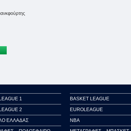
ρανκφούρτης
LEAGUE 1
BASKET LEAGUE
LEAGUE 2
EUROLEAGUE
ΛΟ ΕΛΛΑΔΑΣ
NBA