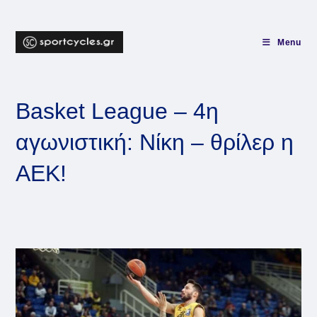
Skip
to
content
Menu
Basket League – 4η
αγωνιστική: Νίκη – θρίλερ η
ΑΕΚ!