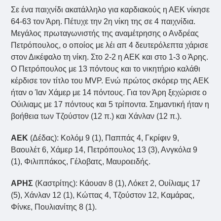
Σε ένα παιχνίδι ακατάλληλο για καρδιακούς η ΑΕΚ νίκησε
64-63 τον Άρη. Πέτυχε την 2η νίκη της σε 4 παιχνίδια.
Μεγάλος πρωταγωνιστής της αναμέτρησης ο Ανδρέας
Πετρόπουλος, ο οποίος με λέι απ 4 δευτερόλεπτα χάρισε
στον Δικέφαλο τη νίκη. Στο 2-2 η ΑΕΚ και στο 1-3 ο Άρης.
Ο Πετρόπουλος με 13 πόντους και το νικητήριο καλάθι
κέρδισε τον τίτλο του MVP. Ενώ πρώτος σκόρερ της ΑΕΚ
ήταν ο Ίαν Χάμερ με 14 πόντους. Για τον Άρη ξεχώρισε ο
Ούιλιαμς με 17 πόντους και 5 τρίποντα. Σημαντική ήταν η
βοήθεια των Τζούστον (12 π.) και Χάνλαν (12 π.).
ΑΕΚ
(Δέδας): Κολόμ 9 (1), Παππάς 4, Γκρίφιν 9,
Βαουλέτ 6, Χάμερ 14, Πετρόπουλος 13 (3), Ανγκόλα 9
(1), Φιλιππάκος, Γέλοβατς, Μαυροειδής.
ΑΡΗΣ
(Καστρίτης): Κάουαν 8 (1), Λόκετ 2, Ουίλιαμς 17
(5), Χάνλαν 12 (1), Κώττας 4, Τζούστον 12, Καμάρας,
Φίνκε, Πουλιανίτης 8 (1).