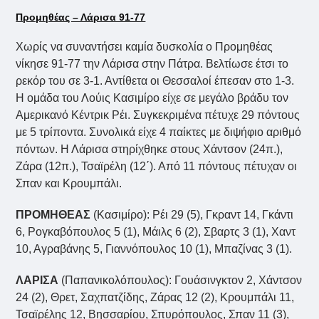
Προμηθέας – Λάρισα 91-77
Χωρίς να συναντήσει καμία δυσκολία ο Προμηθέας
νίκησε 91-77 την Λάρισα στην Πάτρα. Βελτίωσε έτσι το
ρεκόρ του σε 3-1. Αντίθετα οι Θεσσαλοί έπεσαν στο 1-3.
Η ομάδα του Λούις Κασιμίρο είχε σε μεγάλο βράδυ τον
Αμερικανό Κέντρικ Ρέι. Συγκεκριμένα πέτυχε 29 πόντους
με 5 τρίποντα. Συνολικά είχε 4 παίκτες με διψήφιο αριθμό
πόντων. Η Λάρισα στηρίχθηκε στους Χάντσον (24π.),
Ζάρα (12π.), Τσαϊρέλη (12΄). Από 11 πόντους πέτυχαν οι
Σπαν και Κρουμπάλι.
ΠΡΟΜΗΘΕΑΣ
(Κασιμίρο): Ρέι 29 (5), Γκραντ 14, Γκάντι
6, Ρογκαβόπουλος 5 (1), Μάιλς 6 (2), Σβαρτς 3 (1), Χαντ
10, Αγραβάνης 5, Γιαννόπουλος 10 (1), Μπαζίνας 3 (1).
ΛΑΡΙΣΑ
(Παπανικολόπουλος): Γουάσινγκτον 2, Χάντσον
24 (2), Θρετ, Σαχπατζίδης, Ζάρας 12 (2), Κρουμπάλι 11,
Τσαϊρέλης 12, Βησσαρίου, Σπυρόπουλος, Σπαν 11 (3),