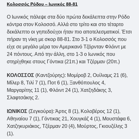
Κολοσσός
Ρόδου – Ιωνικός 88-81
Ο Ιωνικός πάλεψε στα δύο πρώτα δεκάλεπτα στην Ρόδο
κόντρα στον Κολοσσό. Αλλά στο τρίτο και στο τέταρτο
δεκάλεπτο οι γηπεδούχοι ήταν πιο αποτελεσματικοί. Έτσι
πήραν τη νίκη με σκορ 88-81. Στο 3-1 ο Κολοσσός που
είχε σε μεγάλο μέρα τον Αμερικανό Τζόρνταν Φλόιντ με
24 πόντους. Από την άλλη, στο 1-3 ο Ιωνικός που
στηρίχθηκε στους Γόντικα (21π.) και Τζέρμαν (20π.)
ΚΟΛΟΣΣΟΣ
(Καντζούρης): Μομίροβ 2, Ουίλιαμς 21 (6),
Μίλερ 8, Τιλί 7 (1), Ποτ 6 (1), Ξανθόπουλος 4,
Μαργαρίτης 11 (1), Φλόιντ 24 (1), Χατζηδάκης 3,
Σλαφτσάκης 2.
ΙΩΝΙΚΟΣ
(Σεγκούρα): Άρτις 8 (1), Κολοβέρος 12 (1),
Αθηναίου 7 (1), Γόντικας 21, Χουγκάζ 4 (1), Μουστάφα 6,
Χατζηκυριάκος, Τζέρμαν 20 (4), Μούρτος, Γκιουζέλης 3
(1).