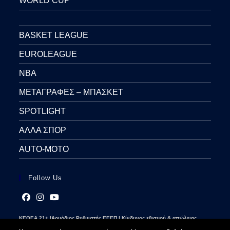
WORLD CUP
BASKET LEAGUE
EUROLEAGUE
NBA
ΜΕΤΑΓΡΑΦΕΣ – ΜΠΑΣΚΕΤ
SPOTLIGHT
ΑΛΛΑ ΣΠΟΡ
AUTO-MOTO
Follow Us
Opens
Opens
Opens
ΚΕΘΕΑ 21+ |Αρμόδιος Ρυθμιστής ΕΕΕΠ | Κίνδυνος εθισμού & απώλειας
in
in
in
περιουσίας | Γραμμή βοήθειας ΚΕΘΕΑ: 2109237777 | Παίξε Υπεύθυνα