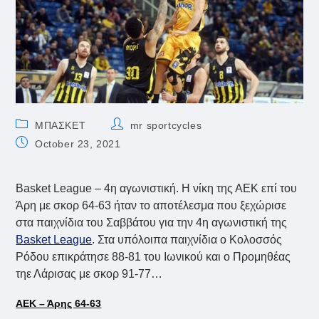
Post
Post
ΜΠΑΣΚΕΤ
mr sportcycles
category:
author:
Post
October 23, 2021
published:
Basket League – 4η αγωνιστική. Η νίκη της ΑΕΚ επί του
Άρη με σκορ 64-63 ήταν το αποτέλεσμα που ξεχώρισε
στα παιχνίδια του Σαββάτου για την 4η αγωνιστική της
Basket League
. Στα υπόλοιπα παιχνίδια ο Κολοσσός
Ρόδου επικράτησε 88-81 του Ιωνικού και ο Προμηθέας
τηε Λάρισας με σκορ 91-77…
ΑΕΚ – Άρης 64-63