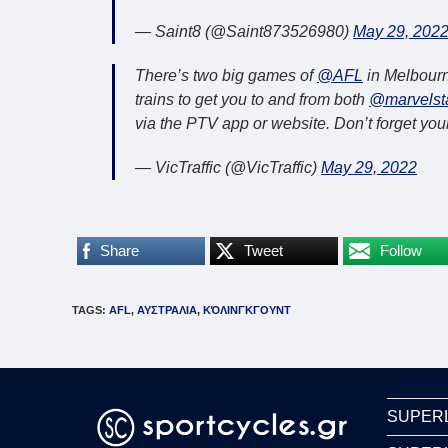
— Saint8 (@Saint873526980)
May 29, 202
There’s two big games of
@AFL
in Melbourn
trains to get you to and from both
@marvelst
via the PTV app or website. Don’t forget you
— VicTraffic (@VicTraffic)
May 29, 2022
Share
Tweet
Follow
TAGS
:
AFL
,
ΑΥΣΤΡΑΛΙΑ
,
ΚΌΛΙΝΓΚΓΟΥΝΤ
SUPER