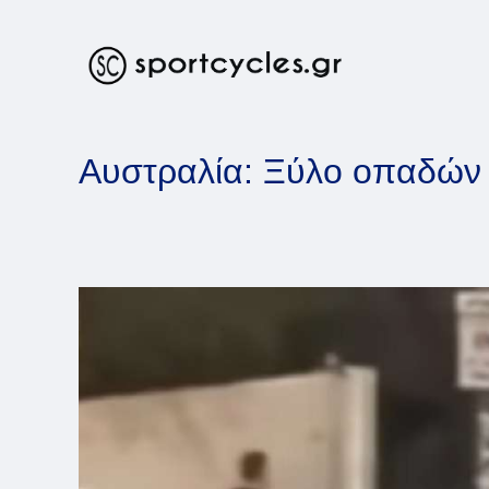
Skip
to
content
Αυστραλία: Ξύλο οπαδών 