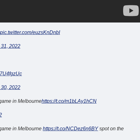
pic.twitter.com/euzsKnDnbI
 31, 2022
uE7U4fgzUc
 30, 2022
L game in Melbourne
https://t.co/m1bLAy1hCN
2
L game in Melbourne
https://t.co/NCDez6n6BY
spot on the