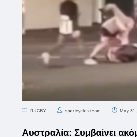
Post
Post
Post
RUGBY
sportcycles team
May 31,
category:
author:
published:
Αυστραλία: Συμβαίνει ακό