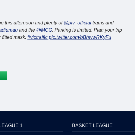
2
e this afternoon and plenty of
@ptv_official
trams and
adiumau
and the
@MCG
. Parking is limited. Plan your trip
r fitted mask.
#victraffic
pic.twitter.com/bBhwwRKyFu
LEAGUE 1
BASKET LEAGUE