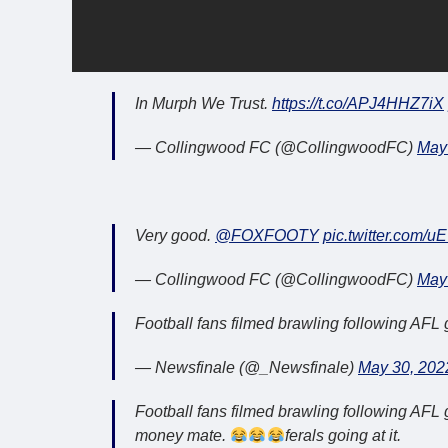
In Murph We Trust.
https://t.co/APJ4HHZ7iX
— Collingwood FC (@CollingwoodFC)
May
Very good.
@FOXFOOTY
pic.twitter.com/
— Collingwood FC (@CollingwoodFC)
May
Football fans filmed brawling following AF
— Newsfinale (@_Newsfinale)
May 30, 202
Football fans filmed brawling following AF
money mate.
ferals going at it.