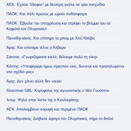
ΑΕΚ: Έχασε “έδαφος” με δεύτερη γκέλα σε τρία παιχνίδια
ΠΑΟΚ: Και πάλι πρώτος με ωραίο ποδόσφαιρο
ΠΑΟΚ: Έβγαλε την υποχρέωση και στρέφει το βλέμμα του σε
Κηφισιά και Ολυμπιακό
Παναθηναϊκός: Και επίσημο το μπαμ με Χέιζ Ντέιβις
Άρης: Και επίσημα τέλος ο Άλβαρο
Σάκοτα: «Γνωριζόμαστε καλά, θέλουμε πολύ τη νίκη»
Κόντης: «Υποφέραμε όμως είμασταν εκεί, δυνατοί και προσηλωμένοι
στο σχέδιό μας»
Άρης: Δεν χάνει αλλά δεν νικάει
Stoiximan GBL: Κορυφαίος της αγωνιστικής ο Νέιτ Γουότσον
Ίντερ: Ψηλά στην λίστα της ο Κουλιεράκης
ΑΕΚ: Απολαμβάνει κορυφή και περιμένει ΠΑΟΚ
Παναθηναϊκός: Διάβασε άψογα τον Ολυμπιακό, πήρε το διπλό