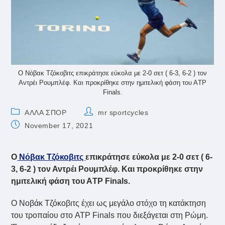
Ο Νόβακ Τζόκοβιτς επικράτησε εύκολα με 2-0 σετ ( 6-3, 6-2 ) τον
Αντρέι Ρουμπλέφ. Και προκρίθηκε στην ημιτελική φάση του ΑTP
Finals.
Post
Post
ΑΛΛΑ ΣΠΟΡ
mr sportcycles
category:
author:
Post
November 17, 2021
published:
Ο
Νόβακ Τζόκοβιτς
επικράτησε εύκολα με 2-0 σετ ( 6-
3, 6-2 ) τον Αντρέι Ρουμπλέφ. Και προκρίθηκε στην
ημιτελική φάση του ΑTP Finals.
O Nοβάκ Τζόκοβιτς έχει ως μεγάλο στόχο τη κατάκτηση
του τροπαίου στο ATP Finals που διεξάγεται στη Ρώμη.