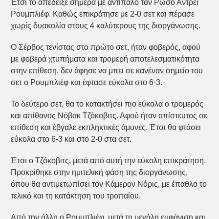
Έτσι το απέδειξε σήμερα με αντίπαλο τον Ρώσο Αντρέι
Ρουμπλιέφ. Καθώς επικράτησε με 2-0 σετ και πέρασε
χωρίς δυσκολία στους 4 καλύτερους της διοργάνωσης.
Ο Σέρβος τενίστας στο πρώτο σετ, ήταν φοβερός, αφού
με φοβερά χτυπήματα και τρομερή αποτελεσματικότητα
στην επίθεση, δεν άφησε να μπει σε κανέναν σημείο του
σετ ο Ρουμπλιέφ και έφτασε εύκολα στο 6-3.
Το δεύτερο σετ, θα το κατακτήσει πιο εύκολα ο τρομερός
και απίθανος Νόβακ Τζόκοβιτς. Αφού ήταν απίστευτος σε
επίθεση και έβγαλε εκπληκτικές άμυνες. Έτσι θα φτάσει
εύκολα στο 6-3 και στο 2-0 στα σετ.
Έτσι ο Τζόκοβιτς, μετά από αυτή την εύκολη επικράτηση.
Προκρίθηκε στην ημιτελική φάση της διοργάνωσης,
όπου θα αντιμετωπίσει τον Κάμερον Νόρις, με έπαθλο το
τελικό και τη κατάκτηση του τροπαίου.
Από την άλλη ο Ρουμπλιέφ, μετά τη μεγάλη εμφάνιση και