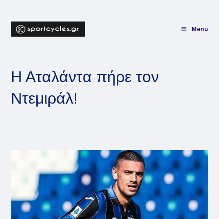
Skip
to
content
Menu
Η Αταλάντα πήρε τον
Ντεμιράλ!