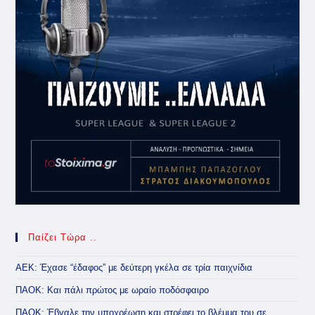
Παίζει Τώρα ..
ΑΕΚ: Έχασε “έδαφος” με δεύτερη γκέλα σε τρία παιχνίδια
ΠΑΟΚ: Και πάλι πρώτος με ωραίο ποδόσφαιρο
ΠΑΟΚ: Έβγαλε την υποχρέωση και στρέφει το βλέμμα του σε