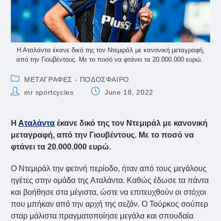
Η Αταλάντα έκανε δικό της τον Ντεμιράλ με κανονική μεταγραφή,
από την Γιουβέντους. Με το ποσό να φτάνει τα 20.000.000 ευρώ.
Post
ΜΕΤΑΓΡΑΦΕΣ - ΠΟΔΟΣΦΑΙΡΟ
category:
Post
Post
mr sportcycles
June 18, 2022
author:
published:
Η
Αταλάντα
έκανε δικό της τον Ντεμιράλ με κανονική
μεταγραφή, από την Γιουβέντους. Με το ποσό να
φτάνει τα 20.000.000 ευρώ.
Ο Ντεμιράλ την φετινή περίοδο, ήταν από τους μεγάλους
ηγέτες στην ομάδα της Αταλάντα. Καθώς έδωσε τα πάντα
και βοήθησε στα μέγιστα, ώστε να επιτευχθούν οι στόχοι
που μπήκαν από την αρχή της σεζόν. Ο Τούρκος σούπερ
σταρ μάλιστα πραγματοποίησε μεγάλα και σπουδαία