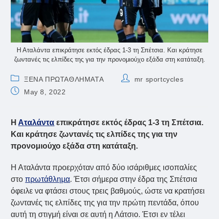
Η Αταλάντα επικράτησε εκτός έδρας 1-3 τη Σπέτσια. Και κράτησε
ζωντανές τις ελπίδες της για την προνομιούχο εξάδα στη κατάταξη.
Post
Post
ΞΕΝΑ ΠΡΩΤΑΘΛΗΜΑΤΑ
mr sportcycles
category:
author:
Post
May 8, 2022
published:
Η
Αταλάντα
επικράτησε εκτός έδρας 1-3 τη Σπέτσια.
Και κράτησε ζωντανές τις ελπίδες της για την
προνομιούχο εξάδα στη κατάταξη.
Η Αταλάντα προερχόταν από δύο ισάριθμες ισοπαλίες
στο
πρωτάθλημα
. Έτσι σήμερα στην έδρα της Σπέτσια
όφειλε να φτάσει στους τρεις βαθμούς, ώστε να κρατήσει
ζωντανές τις ελπίδες της για την πρώτη πεντάδα, όπου
αυτή τη στιγμή είναι σε αυτή η Λάτσιο. Έτσι εν τέλει