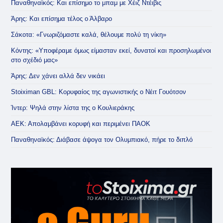
Παναθηναϊκός: Και επίσημο το μπαμ με Χέιζ Ντέιβις
Άρης: Και επίσημα τέλος ο Άλβαρο
Σάκοτα: «Γνωριζόμαστε καλά, θέλουμε πολύ τη νίκη»
Κόντης: «Υποφέραμε όμως είμασταν εκεί, δυνατοί και προσηλωμένοι
στο σχέδιό μας»
Άρης: Δεν χάνει αλλά δεν νικάει
Stoiximan GBL: Κορυφαίος της αγωνιστικής ο Νέιτ Γουότσον
Ίντερ: Ψηλά στην λίστα της ο Κουλιεράκης
ΑΕΚ: Απολαμβάνει κορυφή και περιμένει ΠΑΟΚ
Παναθηναϊκός: Διάβασε άψογα τον Ολυμπιακό, πήρε το διπλό