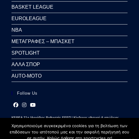
BASKET LEAGUE
EUROLEAGUE
NBA
ΜΕΤΑΓΡΑΦΕΣ – ΜΠΑΣΚΕΤ
SPOTLIGHT
ΑΛΛΑ ΣΠΟΡ
AUTO-MOTO
Follow Us
Opens
Opens
Opens
ΚΕΘΕΑ 21+ |Αρμόδιος Ρυθμιστής ΕΕΕΠ | Κίνδυνος εθισμού & απώλειας
in
in
in
περιουσίας | Γραμμή βοήθειας ΚΕΘΕΑ: 2109237777 | Παίξε Υπεύθυνα
a
a
a
Χρησιμοποιούμε συγκεκριμένα cookies για τη βελτίωση των
new
new
new
επιδόσεων του ιστότοπού μας και την ασφαλή περιήγησή σου
tab
tab
tab
σε αυτόν. Καλώς ήρθατε στο sportcycles.gr!