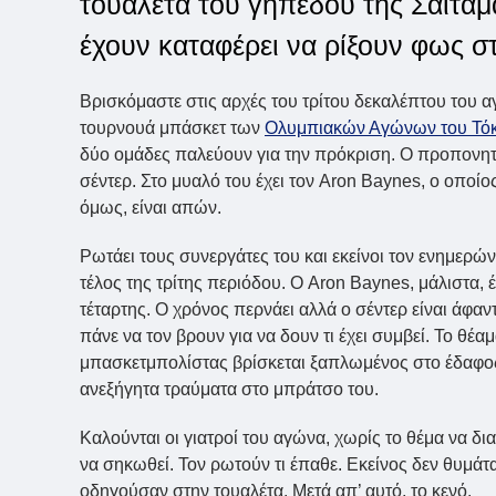
τουαλέτα του γηπέδου της Σαϊτάμα.
έχουν καταφέρει να ρίξουν φως στ
Βρισκόμαστε στις αρχές του τρίτου δεκαλέπτου του αγ
τουρνουά μπάσκετ των
Ολυμπιακών Αγώνων του Τόκ
δύο ομάδες παλεύουν για την πρόκριση. Ο προπονη
σέντερ. Στο μυαλό του έχει τον Aron Baynes, ο οποίος
όμως, είναι απών.
Ρωτάει τους συνεργάτες του και εκείνοι τον ενημερώ
τέλος της τρίτης περιόδου. Ο Aron Baynes, μάλιστα, 
τέταρτης. Ο χρόνος περνάει αλλά ο σέντερ είναι άφαν
πάνε να τον βρουν για να δουν τι έχει συμβεί. Το θέα
μπασκετμπολίστας βρίσκεται ξαπλωμένος στο έδαφος,
ανεξήγητα τραύματα στο μπράτσο του.
Καλούνται οι γιατροί του αγώνα, χωρίς το θέμα να 
να σηκωθεί. Τον ρωτούν τι έπαθε. Εκείνος δεν θυμάτ
οδηγούσαν στην τουαλέτα. Μετά απ’ αυτό, το κενό.