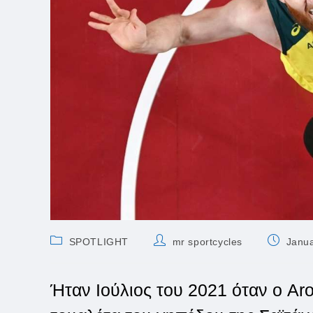
Post
Post
Post
SPOTLIGHT
mr sportcycles
Janua
category:
author:
published
Ήταν Ιούλιος του 2021 όταν ο Ar