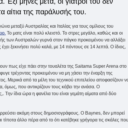
 Έξι μήνες μετά, οι γιατροί του δεν
α αίτια της παράλυσής του.
ώνα μεταξύ Αυστραλίας και Ιταλίας για τους ομίλους του
ιο.
Το ματς είναι πολύ κλειστό. Το στρες μεγάλο, καθώς και οι
τής των Αυστραλών γυρνά στον πάγκο προκειμένου να αλλάξει
 έχει ξεκινήσει πολύ καλά, με 14 πόντους σε 14 λεπτά. Ο ίδιος,
νουν πως είχε πάει στην τουαλέτα της Saitama Super Arena στο
έφυγε τρέχοντας προκειμένου να μη χάσει την έναρξη της
τος. Μερικά από τα μέλη του τεχνικού επιτελείου αποφασίζουν ν
μα, όμως, που αντικρίζουν τους κόβει την ανάσα. Ο
. Την ίδια ώρα η φανέλα του είναι γεμάτη αίματα από δύο
διαρρεύσει ακόμη στους δημοσιογράφους. Ο Baynes, δεν μπορεί
αι τίποτα άλλο πέρα από το ότι κατέβηκε γρήγορα τις σκάλες πο