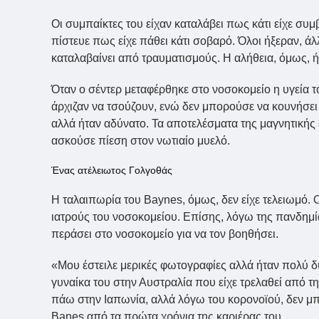
Οι συμπαίκτες του είχαν καταλάβει πως κάτι είχε συμ
πίστευε πως είχε πάθει κάτι σοβαρό. Όλοι ήξεραν, 
καταλαβαίνει από τραυματισμούς. Η αλήθεια, όμως, 
Όταν ο σέντερ μεταφέρθηκε στο νοσοκομείο η υγεία το
άρχιζαν να τσούζουν, ενώ δεν μπορούσε να κουνήσει
αλλά ήταν αδύνατο. Τα αποτελέσματα της μαγνητικής
ασκούσε πίεση στον νωτιαίο μυελό.
Ένας ατέλειωτος Γολγοθάς
Η ταλαιπωρία του Baynes, όμως, δεν είχε τελειωμό. 
ιατρούς του νοσοκομείου. Επίσης, λόγω της πανδημί
περάσει στο νοσοκομείο για να τον βοηθήσει.
«Μου έστειλε μερικές φωτογραφίες αλλά ήταν πολύ 
γυναίκα του στην Αυστραλία που είχε τρελαθεί από 
πάω στην Ιαπωνία, αλλά λόγω του κορονοϊού, δεν μπ
Banes από τα πρώτα χρόνια της καριέρας του.