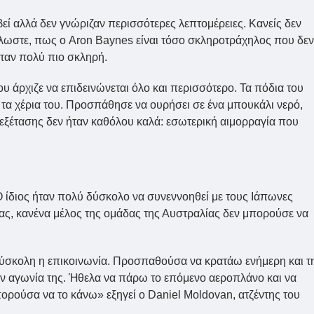
βεί αλλά δεν γνώριζαν περισσότερες λεπτομέρειες. Κανείς δεν
άλλωστε, πως ο Aron Baynes είναι τόσο σκληροτράχηλος που δεν
ήταν πολύ πιο σκληρή.
υ άρχιζε να επιδεινώνεται όλο και περισσότερο. Τα πόδια του
 τα χέρια του. Προσπάθησε να ουρήσει σε ένα μπουκάλι νερό,
 εξέτασης δεν ήταν καθόλου καλά: εσωτερική αιμορραγία που
Ο ίδιος ήταν πολύ δύσκολο να συνεννοηθεί με τους Ιάπωνες
ας, κανένα μέλος της ομάδας της Αυστραλίας δεν μπορούσε να
δύσκολη η επικοινωνία. Προσπαθούσα να κρατάω ενήμερη και τ
την αγωνία της. Ήθελα να πάρω το επόμενο αεροπλάνο και να
ορούσα να το κάνω» εξηγεί ο Daniel Moldovan, ατζέντης του