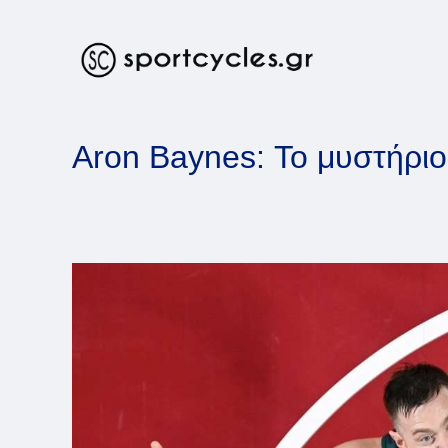
Skip
to
content
Aron Baynes: Το μυστήρι